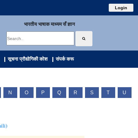
Login
भारतीय भाषाक माध्यम सँ ज्ञान
सूचना प्रौद्योगिकी कोश
संपर्क करू
N
O
P
Q
R
S
T
U
ili)