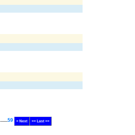
.......
59
> Next
>> Last >>