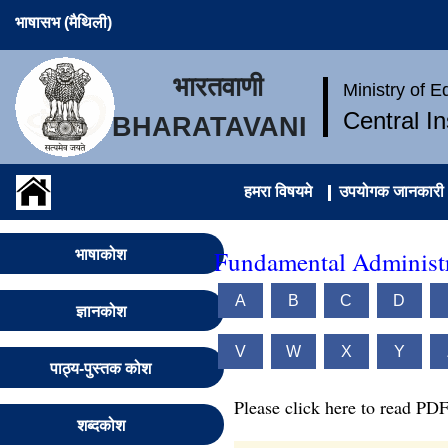
भाषासभ (मैथिली)
भारतवाणी
Ministry of 
Central I
BHARATAVANI
हमरा विषयमे
उपयोगक जानकारी
Fundamental Administr
भाषाकोश
A
B
C
D
ज्ञानकोश
V
W
X
Y
पाठ्य-पुस्तक कोश
Please click here to read PDF
शब्दकोश