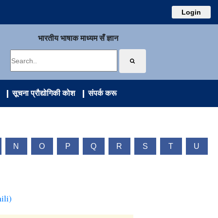
Login
भारतीय भाषाक माध्यम सँ ज्ञान
सूचना प्रौद्योगिकी कोश
संपर्क करू
N
O
P
Q
R
S
T
U
ili)