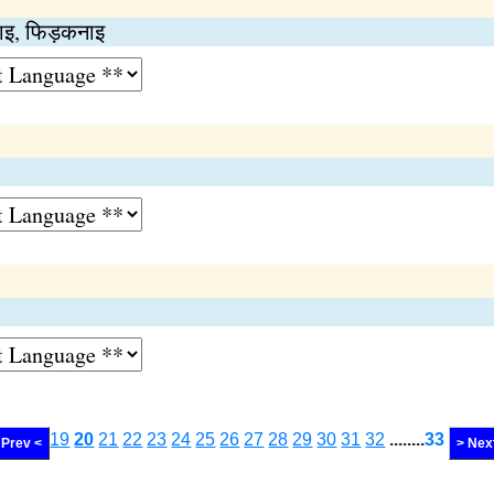
ेनाइ, फिड़कनाइ
19
20
21
22
23
24
25
26
27
28
29
30
31
32
........
33
Prev <
> Nex