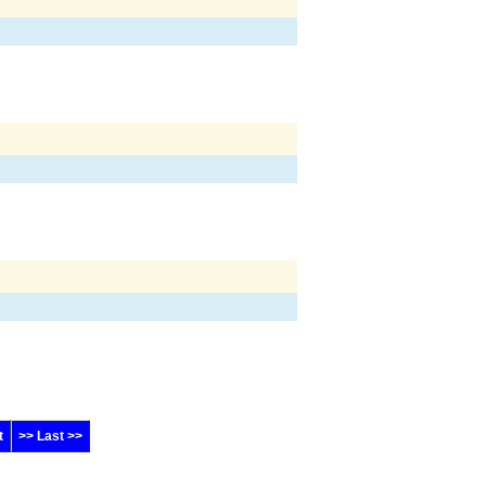
t
>> Last >>