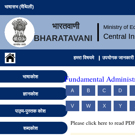
भाषासभ (मैथिली)
भारतवाणी
Ministry of 
Central I
BHARATAVANI
हमरा विषयमे
उपयोगक जानकारी
Fundamental Administr
भाषाकोश
A
B
C
D
ज्ञानकोश
V
W
X
Y
पाठ्य-पुस्तक कोश
Please click here to read PDF
शब्दकोश