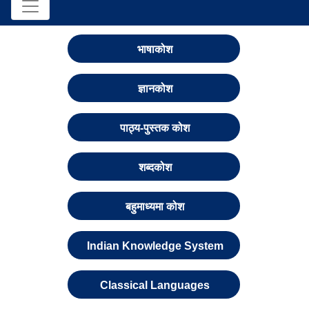
भाषाकोश
ज्ञानकोश
पाठ्य-पुस्तक कोश
शब्दकोश
बहुमाध्यमा कोश
Indian Knowledge System
Classical Languages