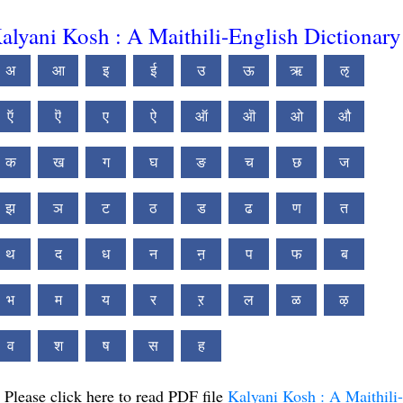
alyani Kosh : A Maithili-English Dictionary
अ
आ
इ
ई
उ
ऊ
ऋ
ऌ
ऍ
ऎ
ए
ऐ
ऑ
ऒ
ओ
औ
क
ख
ग
घ
ङ
च
छ
ज
झ
ञ
ट
ठ
ड
ढ
ण
त
थ
द
ध
न
ऩ
प
फ
ब
भ
म
य
र
ऱ
ल
ळ
ऴ
व
श
ष
स
ह
Please click here to read PDF file
Kalyani Kosh : A Maithili-