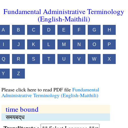
Fundamental Administrative Terminology
(English-Maithili)
A
B
C
D
E
F
G
H
I
J
K
L
M
N
O
P
Q
R
S
T
U
V
W
X
Y
Z
Please click here to read PDF file
Fundamental
Administrative Terminology (English-Maithili)
time bound
समयबद्‌ध