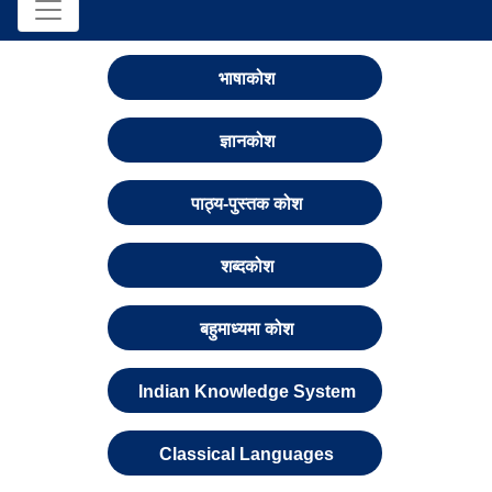
भाषाकोश
ज्ञानकोश
पाठ्य-पुस्तक कोश
शब्दकोश
बहुमाध्यमा कोश
Indian Knowledge System
Classical Languages