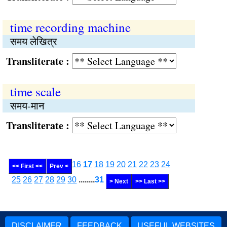
time recording machine
समय लेखित्र
Transliterate :
time scale
समय-मान
Transliterate :
16
17
18
19
20
21
22
23
24
<< First <<
Prev <
25
26
27
28
29
30
........
31
> Next
>> Last >>
DISCLAIMER
FEEDBACK
USEFUL WEBSITES