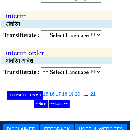
interim
अंतरिम
Transliterate :
interim order
अंतरिम आदेश
Transliterate :
15
16
17
18
19
20
........
21
<< First <<
Prev <
> Next
>> Last >>
DISCLAIMER
FEEDBACK
USEFUL WEBSITES