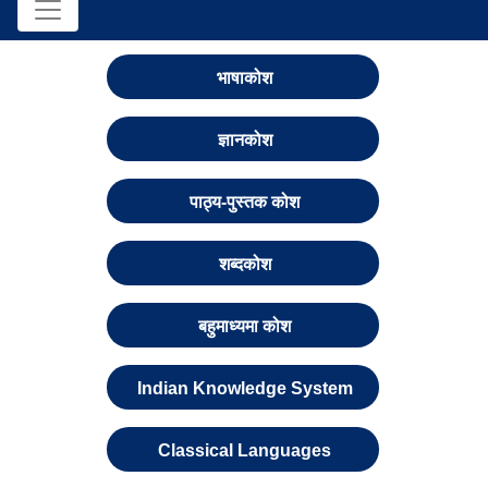
भाषाकोश
ज्ञानकोश
पाठ्य-पुस्तक कोश
शब्दकोश
बहुमाध्यमा कोश
Indian Knowledge System
Classical Languages