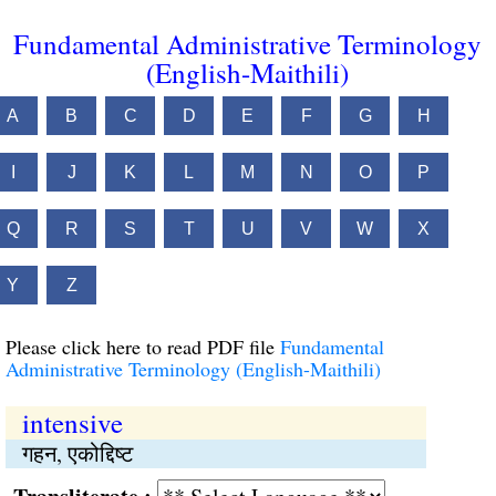
Fundamental Administrative Terminology
(English-Maithili)
A
B
C
D
E
F
G
H
I
J
K
L
M
N
O
P
Q
R
S
T
U
V
W
X
Y
Z
Please click here to read PDF file
Fundamental
Administrative Terminology (English-Maithili)
intensive
गहन, एकोद्दिष्ट