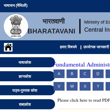
भाषासभ (मैथिली)
भारतवाणी
Ministry of 
Central I
BHARATAVANI
हमरा विषयमे
उपयोगक जानकारी
Fundamental Administr
भाषाकोश
A
B
C
D
ज्ञानकोश
V
W
X
Y
पाठ्य-पुस्तक कोश
Please click here to read PDF
शब्दकोश