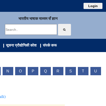
Login
भारतीय भाषाक माध्यम सँ ज्ञान
सूचना प्रौद्योगिकी कोश
संपर्क करू
N
O
P
Q
R
S
T
U
ili)