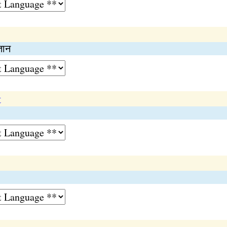
तान
t