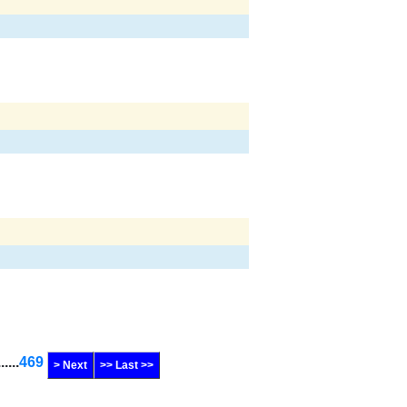
......
469
> Next
>> Last >>