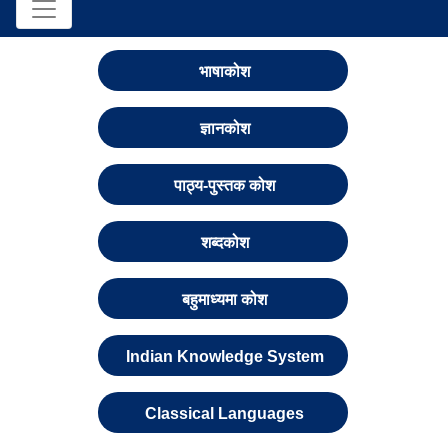
भाषाकोश
ज्ञानकोश
पाठ्य-पुस्तक कोश
शब्दकोश
बहुमाध्यमा कोश
Indian Knowledge System
Classical Languages