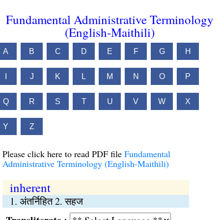
Fundamental Administrative Terminology
(English-Maithili)
A
B
C
D
E
F
G
H
I
J
K
L
M
N
O
P
Q
R
S
T
U
V
W
X
Y
Z
Please click here to read PDF file
Fundamental
Administrative Terminology (English-Maithili)
inherent
1. अंतर्निहित 2. सहज