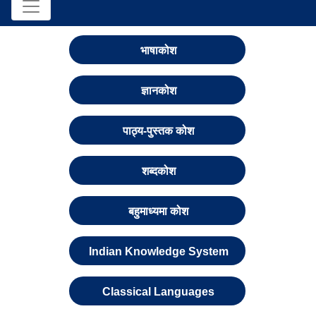
भाषाकोश
ज्ञानकोश
पाठ्य-पुस्तक कोश
शब्दकोश
बहुमाध्यमा कोश
Indian Knowledge System
Classical Languages