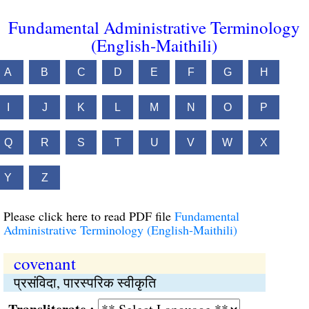
Fundamental Administrative Terminology
(English-Maithili)
A
B
C
D
E
F
G
H
I
J
K
L
M
N
O
P
Q
R
S
T
U
V
W
X
Y
Z
Please click here to read PDF file
Fundamental
Administrative Terminology (English-Maithili)
covenant
प्रसंविदा, पारस्परिक स्वीकृति