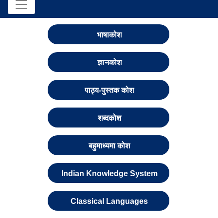
भाषाकोश
ज्ञानकोश
पाठ्य-पुस्तक कोश
शब्दकोश
बहुमाध्यमा कोश
Indian Knowledge System
Classical Languages