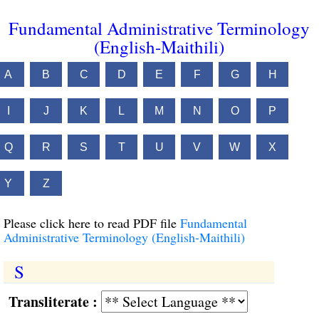
Fundamental Administrative Terminology
(English-Maithili)
A
B
C
D
E
F
G
H
I
J
K
L
M
N
O
P
Q
R
S
T
U
V
W
X
Y
Z
Please click here to read PDF file
Fundamental
Administrative Terminology (English-Maithili)
S
Transliterate :