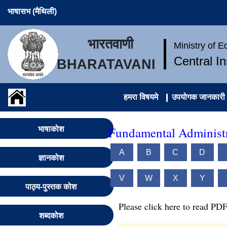
भाषासभ (मैथिली)
भारतवाणी
Ministry of 
Central I
BHARATAVANI
हमरा विषयमे
उपयोगक जानकारी
Fundamental Administr
भाषाकोश
A
B
C
D
ज्ञानकोश
V
W
X
Y
पाठ्य-पुस्तक कोश
Please click here to read PDF
शब्दकोश