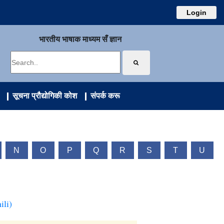
Login
भारतीय भाषाक माध्यम सँ ज्ञान
सूचना प्रौद्योगिकी कोश
संपर्क करू
N
O
P
Q
R
S
T
U
ili)