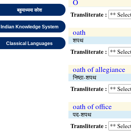
O
बहुमाध्यमा कोश
Transliterate :
Indian Knowledge System
oath
शपथ
Classical Languages
Transliterate :
oath of allegiance
निष्‍ठा-शपथ
Transliterate :
oath of office
पद-शपथ
Transliterate :