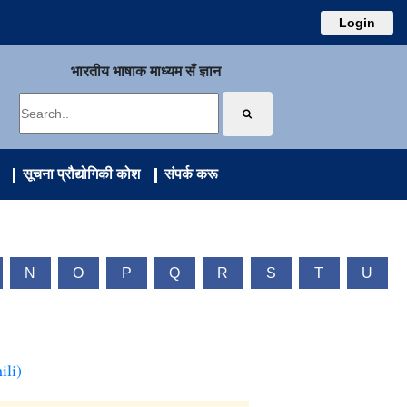
Login
भारतीय भाषाक माध्यम सँ ज्ञान
सूचना प्रौद्योगिकी कोश
संपर्क करू
N
O
P
Q
R
S
T
U
ili)