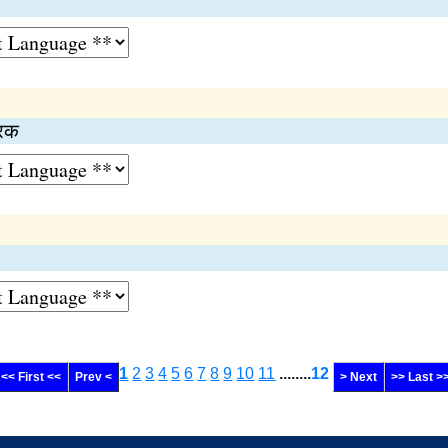
परक
1
2
3
4
5
6
7
8
9
10
11
........
12
<< First <<
Prev <
> Next
>> Last >