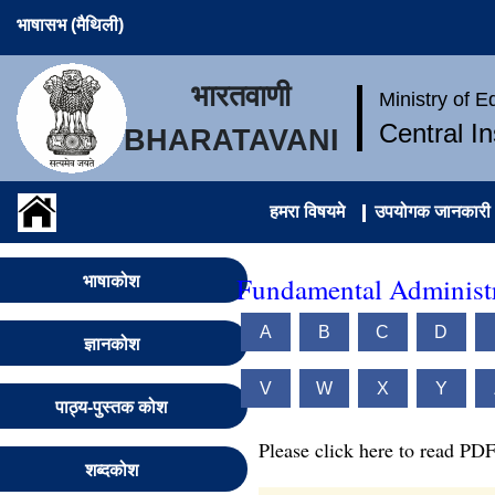
भाषासभ (मैथिली)
भारतवाणी
Ministry of 
Central I
BHARATAVANI
हमरा विषयमे
उपयोगक जानकारी
Fundamental Administr
भाषाकोश
A
B
C
D
ज्ञानकोश
V
W
X
Y
पाठ्य-पुस्तक कोश
Please click here to read PDF
शब्दकोश