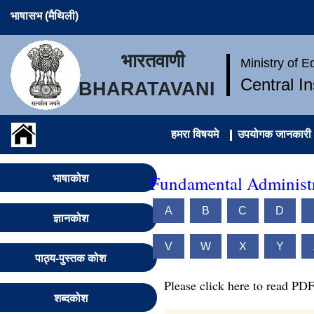
भाषासभ (मैथिली)
भारतवाणी
Ministry of 
Central I
BHARATAVANI
हमरा विषयमे
उपयोगक जानकारी
Fundamental Administr
भाषाकोश
A
B
C
D
ज्ञानकोश
V
W
X
Y
पाठ्य-पुस्तक कोश
Please click here to read PDF
शब्दकोश