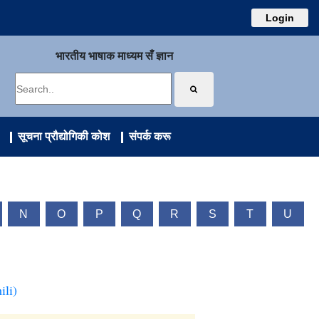
Login
भारतीय भाषाक माध्यम सँ ज्ञान
सूचना प्रौद्योगिकी कोश
संपर्क करू
N
O
P
Q
R
S
T
U
ili)