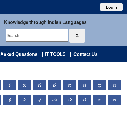
Login
Knowledge through Indian Languages
 Asked Questions
IT TOOLS
Contact Us
ಕ
ಖ
ಗ
ಘ
ಙ
ಚ
ಛ
ಜ
ಫ
ಬ
ಭ
ಮ
ಯ
ರ
ಱ
ಲ