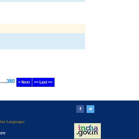
......
380
> Next
>> Last >>
ndian Languages
ोजना