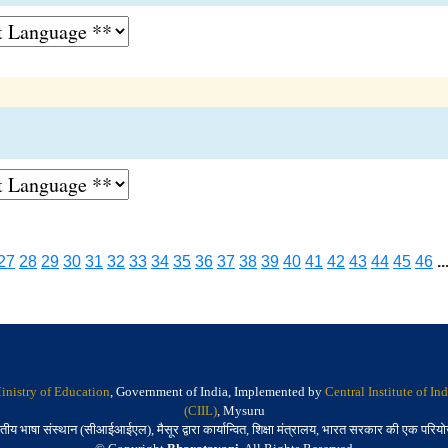
27
28
29
30
31
32
33
34
35
36
37
38
39
40
41
42
43
44
45
46
..
inistry of Education
, Government of India, Implemented by
Central Institute of I
(CIIL)
, Mysuru
तीय भाषा संस्थान (सीआईआईएल), मैसूर द्वारा कार्यान्वित, शिक्षा मंत्रालय, भारत सरकार की एक परिय