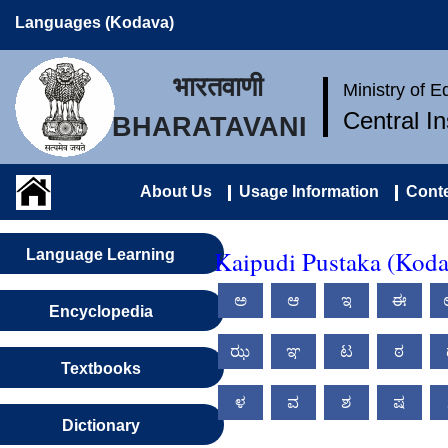
Languages (Kodava)
भारतवाणी
Ministry of 
Central I
BHARATAVANI
About Us
Usage Information
Conte
Kaipudi Pustaka (Kod
Language Learning
ಅ
ಆ
ಇ
ಈ
Encyclopedia
ಝ
ಞ
ಟ
ಠ
Textbooks
ಳ
ವ
ಶ
ಷ
Dictionary