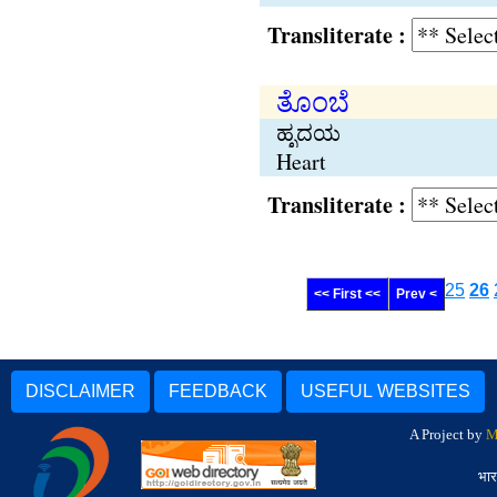
Transliterate :
ತೊಂಬೆ
ಹೃದಯ
Heart
Transliterate :
25
26
<< First <<
Prev <
DISCLAIMER
FEEDBACK
USEFUL WEBSITES
A Project by
M
भार