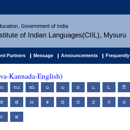
Education, Government of India
nstitute of Indian Languages(CIIL), Mysuru
nt Partners
Message
Announcements
Frequently
ava-Kannada-English)
ಉ
ಊ
ಋ
ಎ
ಏ
ಐ
ಒ
ಓ
ಔ
ಡ
ಢ
ಣ
ತ
ಥ
ದ
ಧ
ನ
ಪ
ಸ
ಹ