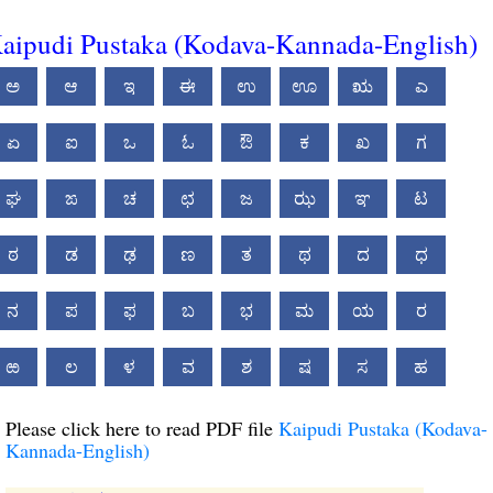
aipudi Pustaka (Kodava-Kannada-English)
ಅ
ಆ
ಇ
ಈ
ಉ
ಊ
ಋ
ಎ
ಏ
ಐ
ಒ
ಓ
ಔ
ಕ
ಖ
ಗ
ಘ
ಙ
ಚ
ಛ
ಜ
ಝ
ಞ
ಟ
ಠ
ಡ
ಢ
ಣ
ತ
ಥ
ದ
ಧ
ನ
ಪ
ಫ
ಬ
ಭ
ಮ
ಯ
ರ
ಱ
ಲ
ಳ
ವ
ಶ
ಷ
ಸ
ಹ
Please click here to read PDF file
Kaipudi Pustaka (Kodava-
Kannada-English)