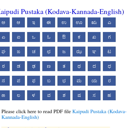
aipudi Pustaka (Kodava-Kannada-English)
ಅ
ಆ
ಇ
ಈ
ಉ
ಊ
ಋ
ಎ
ಏ
ಐ
ಒ
ಓ
ಔ
ಕ
ಖ
ಗ
ಘ
ಙ
ಚ
ಛ
ಜ
ಝ
ಞ
ಟ
ಠ
ಡ
ಢ
ಣ
ತ
ಥ
ದ
ಧ
ನ
ಪ
ಫ
ಬ
ಭ
ಮ
ಯ
ರ
ಱ
ಲ
ಳ
ವ
ಶ
ಷ
ಸ
ಹ
Please click here to read PDF file
Kaipudi Pustaka (Kodava-
Kannada-English)