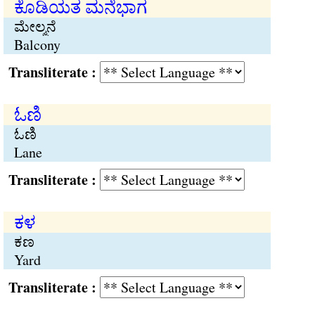
ಕೊಡಿಯತ ಮನೆಭಾಗ
ಮೇಲ್ಮನೆ
Balcony
Transliterate :
ಓಣಿ
ಓಣಿ
Lane
Transliterate :
ಕಳ
ಕಣ
Yard
Transliterate :