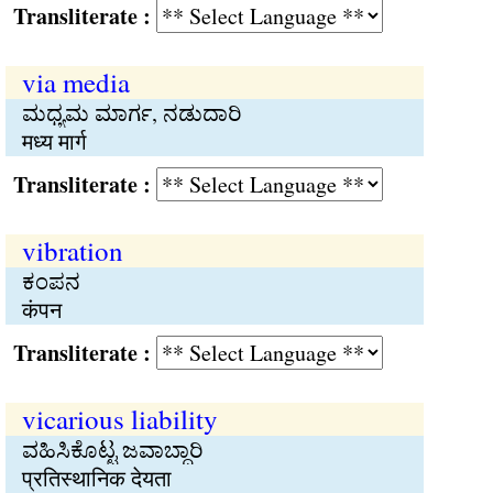
Transliterate :
via media
ಮಧ್ಯಮ ಮಾರ್ಗ, ನಡುದಾರಿ
मध्य मार्ग
Transliterate :
vibration
ಕಂಪನ
कंपन
Transliterate :
vicarious liability
ವಹಿಸಿಕೊಟ್ಟ ಜವಾಬ್ದಾರಿ
प्रतिस्थानिक देयता