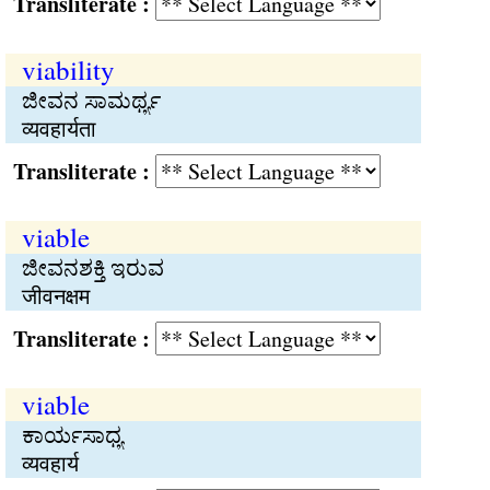
Transliterate :
viability
ಜೀವನ ಸಾಮರ್ಥ್ಯ
व्यवहार्यता
Transliterate :
viable
ಜೀವನಶಕ್ತಿ ಇರುವ
जीवनक्षम
Transliterate :
viable
ಕಾರ್ಯಸಾಧ್ಯ
व्यवहार्य