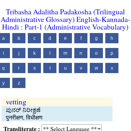
Tribasha Adalitha Padakosha (Trilingual
Administrative Glossary) English-Kannada-
Hindi : Part-1 (Administrative Vocabulary)
a
b
c
d
e
f
g
h
i
j
k
l
m
n
o
p
q
r
s
t
u
v
w
x
y
z
vetting
ಪುನರ್ ನಿರೀಕ್ಷಣೆ
पुनरीक्षण, विधीक्षण
Transliterate :