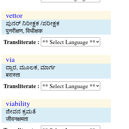
vettor
ಪುನರ್ ನಿರೀಕ್ಷಕ /ಪರೀಕ್ಷಕ
पुनरीक्षण, विधीक्षक
Transliterate :
via
ದ್ವಾರ, ಮೂಲಕ, ಮಾರ್ಗ
बरास्ता
Transliterate :
viability
ಜೀವನ ಕ್ರಮತೆ
जीवनक्षमता