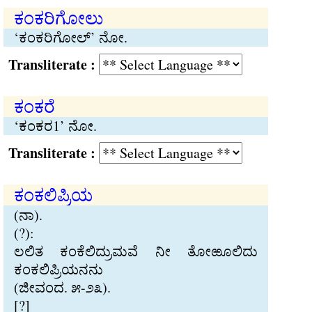
ಕಂಕರಿಗೋಲು
‘ಕಂಕರಿಗೋಲ್’ ನೋ.
Transliterate :
ಕಂಕರೆ
‘ಕಂಕರ1’ ನೋ.
Transliterate :
ಕಂಕಲಿಪ‍್ರಿಯ
(ನಾ).
(?):
ಲಲಿತ ಕಂಕೆಲಿದ‍್ರುಮವೆ ನೀ ತೋಱೂಲಿದು
ಕಂಕಲಿಪ‍್ರಿಯನನು
(ಜೀವಂದ. ೫-೨೩).
[?]