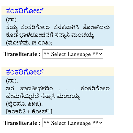
ಕಂಕರಿಗೋಲ್
(ನಾ).
ಕಯ‍್ಯ ಕಂಕರಿಗೋಲ ಕನಕವಾಗಿಸಿ ತೋಱಿದನು
ಕೂಡೆ ಭಾಳಲೋಚನಗೆ ಸನ‍್ಯಾಸಿ ಮಂಚಯ‍್ಯ
(ಮೋಳಿಪು. ೫-೧೧೩);
Transliterate :
ಕಂಕರಿಗೋಲ್
(ನಾ).
ಚರ ಪಾದತೀರ್ಥದಿಂ . . . ಕಂಕರಿಗೋಲ
ಹೇಮಗೆಯ‍್ದಿರದೆ ಸನ‍್ಯಾಸಿ ಮಂಚಯ‍್ಯ
(ಭೈರಸೂ. ೩೫೩).
[ಕಂಕರಿ2 + ಕೋಲ್1]
Transliterate :