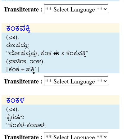
Transliterate :
ಕಂಕವಕ‍್ಕಿ
(ನಾ).
ರಣಹದ‍್ದು:
“ಲೋಹಪೃಷ‍್ಠಃ, ಕಂಕ ಈ ೨ ಕಂಕವಕ‍್ಕಿ”
(ನಾಚಿರಾ. ೧೧೪).
[ಕಂಕ + ಪಕ‍್ಕಿ1]
Transliterate :
ಕಂಕಳ
(ನಾ).
ಕೈಗಡಗ:
“ಕಂಕಳ-ಕಂಕಾಳ;
Transliterate :