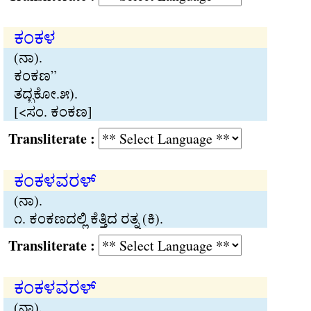
ಕಂಕಳ
(ನಾ).
ಕಂಕಣ”
ತದ‍್ಭಕೋ.೫).
[<ಸಂ. ಕಂಕಣ]
Transliterate :
ಕಂಕಳವರಳ್
(ನಾ).
೧. ಕಂಕಣದಲ‍್ಲಿ ಕೆತ‍್ತಿದ ರತ‍್ನ (ಕಿ).
Transliterate :
ಕಂಕಳವರಳ್
(ನಾ).