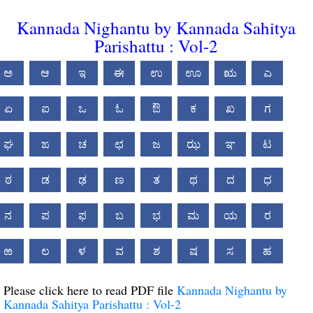
Kannada Nighantu by Kannada Sahitya
Parishattu : Vol-2
ಅ
ಆ
ಇ
ಈ
ಉ
ಊ
ಋ
ಎ
ಏ
ಐ
ಒ
ಓ
ಔ
ಕ
ಖ
ಗ
ಘ
ಙ
ಚ
ಛ
ಜ
ಝ
ಞ
ಟ
ಠ
ಡ
ಢ
ಣ
ತ
ಥ
ದ
ಧ
ನ
ಪ
ಫ
ಬ
ಭ
ಮ
ಯ
ರ
ಱ
ಲ
ಳ
ವ
ಶ
ಷ
ಸ
ಹ
Please click here to read PDF file
Kannada Nighantu by
Kannada Sahitya Parishattu : Vol-2