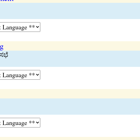
ng
ಸಭೆ