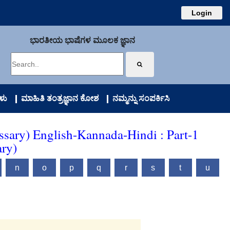
Login
ಭಾರತೀಯ ಭಾಷೆಗಳ ಮೂಲಕ ಜ್ಞಾನ
ಳು
ಮಾಹಿತಿ ತಂತ್ರಜ್ಞಾನ ಕೋಶ
ನಮ್ಮನ್ನು ಸಂಪರ್ಕಿಸಿ
ssary) English-Kannada-Hindi : Part-1
ary)
n
o
p
q
r
s
t
u