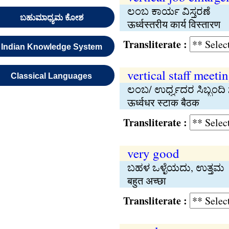
ಲಂಬ ಕಾರ್ಯ ವಿಸ್ತರಣೆ
ಬಹುಮಾಧ್ಯಮ ಕೋಶ
ऊर्ध्वस्तरीय कार्य विस्तारण
Transliterate :
Indian Knowledge System
vertical staff meeti
Classical Languages
ಲಂಬ/ ಉರ್ಧ್ವದರ ಸಿಬ್ಬಂದಿ 
ऊर्ध्वधर स्टाक बैठक
Transliterate :
very good
ಬಹಳ ಒಳ್ಳೆಯದು, ಉತ್ತಮ
बहुत अच्छा
Transliterate :