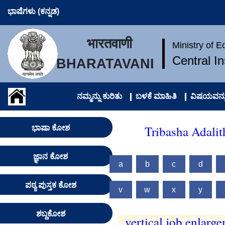
ಭಾಷೆಗಳು (ಕನ್ನಡ)
भारतवाणी
Ministry of 
Central I
BHARATAVANI
ನಮ್ಮನ್ನು ಕುರಿತು
ಬಳಕೆ ಮಾಹಿತಿ
ವಿಷಯವನ್ನು
Tribasha Adalit
ಭಾಷಾ ಕೋಶ
ಜ್ಞಾನ ಕೋಶ
a
b
c
d
ಪಠ್ಯ ಪುಸ್ತಕ ಕೋಶ
v
w
x
y
ಶಬ್ದಕೋಶ
vertical job enlarg