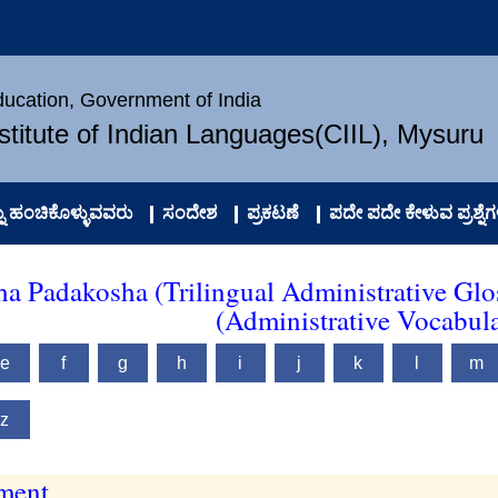
Education, Government of India
nstitute of Indian Languages(CIIL), Mysuru
 ಹಂಚಿಕೊಳ್ಳುವವರು
ಸಂದೇಶ
ಪ್ರಕಟಣೆ
ಪದೇ ಪದೇ ಕೇಳುವ ಪ್ರಶ್ನೆಗ
ha Padakosha (Trilingual Administrative Glo
(Administrative Vocabul
e
f
g
h
i
j
k
l
m
z
ement