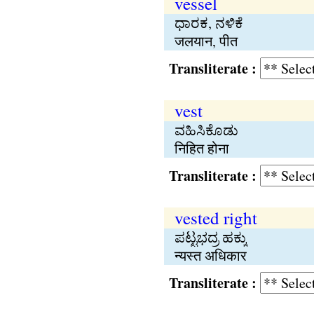
vessel
ಧಾರಕ, ನಳಿಕೆ
जलयान, पीत
Transliterate :
vest
ವಹಿಸಿಕೊಡು
निहित होना
Transliterate :
vested right
ಪಟ್ಟಭದ್ರ ಹಕ್ಕು
न्यस्त अधिकार
Transliterate :