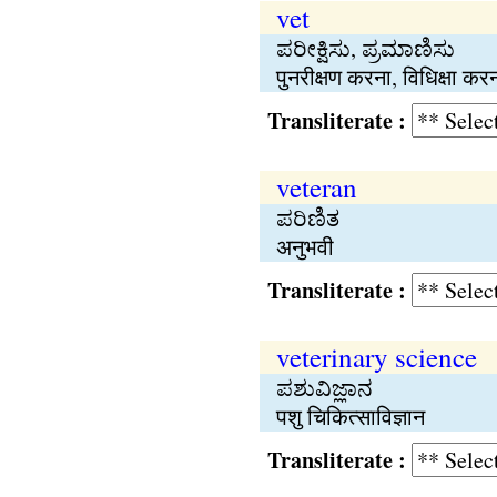
vet
ಪರೀಕ್ಷಿಸು, ಪ್ರಮಾಣಿಸು
पुनरीक्षण करना, विधिक्षा कर
Transliterate :
veteran
ಪರಿಣಿತ
अनुभवी
Transliterate :
veterinary science
ಪಶುವಿಜ್ಞಾನ
पशु चिकित्साविज्ञान
Transliterate :