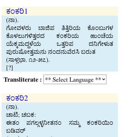
ಕಂಕರಿ1
(ನಾ).
ಗೋವಳರು ಬಾಜಿಪ ತಿತ‍್ತಿರಿಯ ಕೊಂಬುಗಳ
ಕೊಳಲುಗಳಿತ‍್ತರದ ಕಂಕರಿಯ ಱುಂಚೆಯ
ಯೆಕ‍್ಕಮದ‍್ದಳೆಯ ಒತ‍್ತರಿಪ ದನಿಗೇಳುತ
ಪುರುಷೋತ‍್ತಮನು ನಂದನುವೆರಸಿ ಬರುತ
(ಸಾಳ‍್ವಭಾ. ೧೨-೫೭).
[?]
Transliterate :
ಕಂಕರಿ2
(ನಾ).
ಚಾಟಿ; ಚಬಕ:
ಈತಂ ಪಗಲ‍್ಗಳ‍್ಳನೀತನಂ ಸಮ‍್ಮ ಕಂಕರಿಯಿಂ
ಬಡಿವರ್