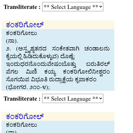
Transliterate :
ಕಂಕರಿಗೋಲ್
ಕಂಕರಿಗೋಲು
(ನಾ).
೨. (ಅಸ‍್ಪೃಶ‍್ಯತನದ ಸಂಕೇತವಾಗಿ ಚಂಡಾಲನು
ಕೈಯಲ‍್ಲಿ ಹಿಡಿದುಕೊಳ‍್ಳುವ) ದೊಣ‍್ಣೆ:
ಇಂದುಧರನೊಂದುವೇಷಂಬೊತ‍್ತು ಬರುತಿರಲ್
ಪೆಗಲ ಮಿಣಿ ಕಯ‍್ಯ ಕಂಕರಿಗೋಲಿನೀಶ‍್ವರಂ
ಸೊಗಯಿಪ ವಿಭೂತಿ ರುದ‍್ರಾಕ‍್ಷೆಯ ಕೃಪಾಕರಂ
(ಭೋಗರ. ೨೧೦-೪);
Transliterate :
ಕಂಕರಿಗೋಲ್
ಕಂಕರಿಗೋಲು
(ನಾ).