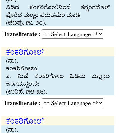
ಪಿಡಿದ ಕಂಕರಿಗೋಲಿನಿಂದೆ ತನ‍್ನಂಗದೊಳ್
ಪೊರೆದ ಮಣ‍್ಣಂ ಪರುಷಮಂ ಮಾಡಿ
(ಚೆಬಪು. ೫೭-೨೧).
Transliterate :
ಕಂಕರಿಗೋಲ್
(ನಾ).
ಕಂಕರಿಗೋಲು:
೨. ಮಿಣಿ ಕಂಕರಿಗೋಲ ಹಿಡಿದು ಬಪ‍್ಪುದು
ಜಂಗಮಸ‍್ಥಲವೇ
(ಉರಿಪೆ. ೫೮-೩೬);
Transliterate :
ಕಂಕರಿಗೋಲ್
(ನಾ).