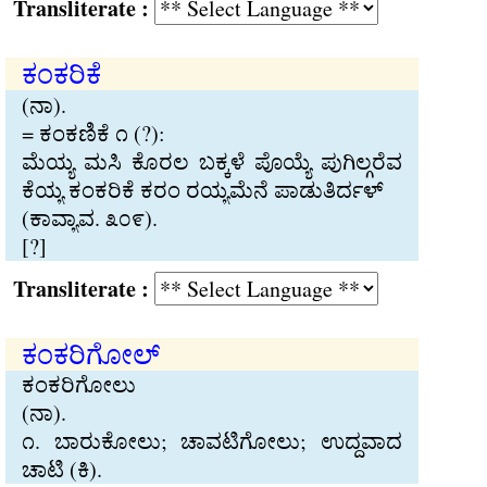
Transliterate :
ಕಂಕರಿಕೆ
(ನಾ).
= ಕಂಕಣಿಕೆ ೧ (?):
ಮೆಯ‍್ಯ ಮಸಿ ಕೊರಲ ಬಕ‍್ಕಳೆ ಪೊಯ‍್ಯೆ ಪುಗಿಲ‍್ಗರೆವ
ಕೆಯ‍್ಯ ಕಂಕರಿಕೆ ಕರಂ ರಯ‍್ಯಮೆನೆ ಪಾಡುತಿರ್ದಳ್
(ಕಾವ‍್ಯಾವ. ೩೦೯).
[?]
Transliterate :
ಕಂಕರಿಗೋಲ್
ಕಂಕರಿಗೋಲು
(ನಾ).
೧. ಬಾರುಕೋಲು; ಚಾವಟಿಗೋಲು; ಉದ‍್ದವಾದ
ಚಾಟಿ (ಕಿ).