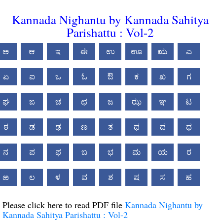
Kannada Nighantu by Kannada Sahitya
Parishattu : Vol-2
ಅ
ಆ
ಇ
ಈ
ಉ
ಊ
ಋ
ಎ
ಏ
ಐ
ಒ
ಓ
ಔ
ಕ
ಖ
ಗ
ಘ
ಙ
ಚ
ಛ
ಜ
ಝ
ಞ
ಟ
ಠ
ಡ
ಢ
ಣ
ತ
ಥ
ದ
ಧ
ನ
ಪ
ಫ
ಬ
ಭ
ಮ
ಯ
ರ
ಱ
ಲ
ಳ
ವ
ಶ
ಷ
ಸ
ಹ
Please click here to read PDF file
Kannada Nighantu by
Kannada Sahitya Parishattu : Vol-2