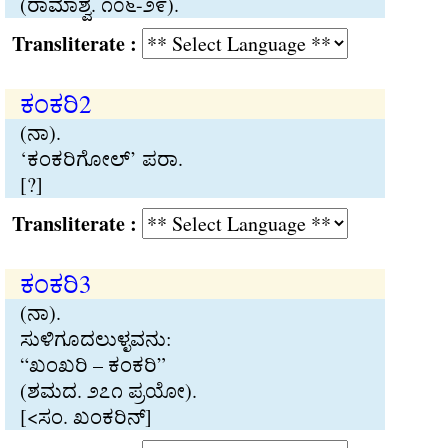
(ರಾಮಾಶ‍್ವ. ೧೦೬-೨೯).
Transliterate :
ಕಂಕರಿ2
(ನಾ).
‘ಕಂಕರಿಗೋಲ್’ ಪರಾ.
[?]
Transliterate :
ಕಂಕರಿ3
(ನಾ).
ಸುಳಿಗೂದಲುಳ‍್ಳವನು:
“ಖಂಖರಿ – ಕಂಕರಿ”
(ಶಮದ. ೨೭೧ ಪ‍್ರಯೋ).
[<ಸಂ. ಖಂಕರಿನ್]