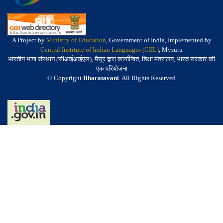
A Project by
Ministry of Education
, Government of India, Implemented by
Central Institute of Indian Languages (CIIL)
, Mysuru
भारतीय भाषा संस्थान (सीआईआईएल), मैसूर द्वारा कार्यान्वित, शिक्षा मंत्रालय, भारत सरकार की
एक परियोजना
© Copyright
Bharatavani
. All Rights Reserved