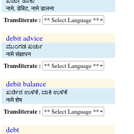
ಖರ್ಚು ಹಾಕು
नामे, डेबिट, नामे डालना
Transliterate :
debit advice
ಮುಂಗಡ ಖರ್ಚು
नामे संज्ञापन
Transliterate :
debit balance
ಖರ್ಚಿನ ಉಳಿಕೆ, ಬಾಕಿ ಉಳಿಕೆ
नामे शेष
Transliterate :
debt