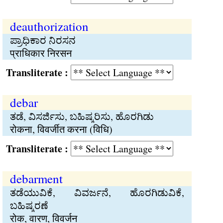
deauthorization
ಪ್ರಾಧಿಕಾರ ನಿರಸನ
प्राधिकार निरसन
Transliterate :
debar
ತಡೆ, ವಿಸರ್ಜಿಸು, ಬಹಿಷ್ಕರಿಸು, ಹೊರಗಿಡು
रोकना, विवर्जीत करना (विधि)
Transliterate :
debarment
ತಡೆಯುವಿಕೆ, ವಿವರ್ಜನೆ, ಹೊರಗಿಡುವಿಕೆ,
ಬಹಿಷ್ಕರಣೆ
रोक, वारण, विवर्जन