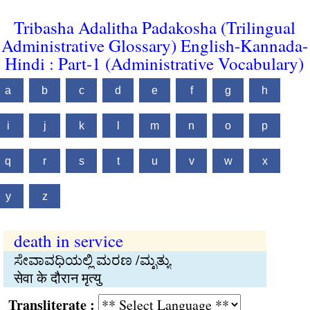
Tribasha Adalitha Padakosha (Trilingual
Administrative Glossary) English-Kannada-
Hindi : Part-1 (Administrative Vocabulary)
a
b
c
d
e
f
g
h
i
j
k
l
m
n
o
p
q
r
s
t
u
v
w
x
y
z
death in service
ಸೇವಾವಧಿಯಲ್ಲಿ ಮರಣ /ಮೃತ್ಯು
सेवा के दौरान मृत्यु
Transliterate :