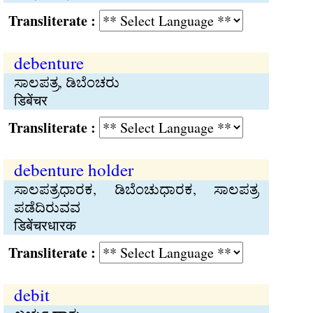
Transliterate :
debenture
ಸಾಲಪತ್ರ, ಡಿಬೆಂಚರು
डिबेंचर
Transliterate :
debenture holder
ಸಾಲಪತ್ರಧಾರಕ, ಡಿಬೆಂಚುಧಾರಕ, ಸಾಲಪತ್ರ
ಪಡೆದಿರುವವ
डिबेंचरधारक
Transliterate :
debit