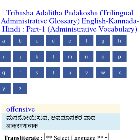
Tribasha Adalitha Padakosha (Trilingual
Administrative Glossary) English-Kannada-
Hindi : Part-1 (Administrative Vocabulary)
a
b
c
d
e
f
g
h
i
j
k
l
m
n
o
p
q
r
s
t
u
v
w
x
y
z
offensive
ಮನನೋಯಿಸುವ, ಅವಮಾನಕರ ವಾದ
आक्रमणात्मक
Transliterate :