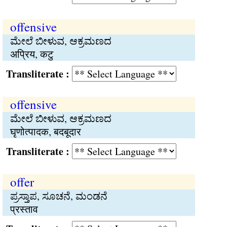
offensive
ಮೇಲೆ ಬೀಳುವ, ಆಕ್ರಮಣದ
अप्रिय, कटु
Transliterate :
offensive
ಮೇಲೆ ಬೀಳುವ, ಆಕ್ರಮಣದ
घृणोत्पादक, बदबूदार
Transliterate :
offer
ಪ್ರಸ್ತಾಪ, ಸೂಚನೆ, ಮಂಡನೆ
प्रस्ताव