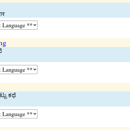
ार
ng
ೆ
ಟ್ಟು ಕಥೆ