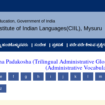
Education, Government of India
nstitute of Indian Languages(CIIL), Mysuru
 ಹಂಚಿಕೊಳ್ಳುವವರು
ಸಂದೇಶ
ಪ್ರಕಟಣೆ
ಪದೇ ಪದೇ ಕೇಳುವ ಪ್ರಶ್ನೆಗ
ha Padakosha (Trilingual Administrative Glo
(Administrative Vocabul
e
f
g
h
i
j
k
l
m
z