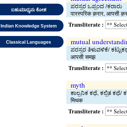
ಪರಸ್ಪರ ಒಪ್ಪಂದ /ಕರಾರು
ಬಹುಮಾಧ್ಯಮ ಕೋಶ
पारस्परिक क़रार, आपसी क़र
Transliterate :
Indian Knowledge System
mutual understandi
Classical Languages
ಪರಸ್ಪರ ತಿಳುವಳಿಕೆ/ ಕಟ್ಟುಕಥ
आपसी समझ
Transliterate :
myth
ಕಾಲ್ಪನಿಕ ಕಥೆ, ಕಲ್ಪಿತ ಕಥೆ/ ಕ
मिथक
Transliterate :