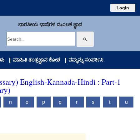
Login
ಭಾರತೀಯ ಭಾಷೆಗಳ ಮೂಲಕ ಜ್ಞಾನ
ಳು
ಮಾಹಿತಿ ತಂತ್ರಜ್ಞಾನ ಕೋಶ
ನಮ್ಮನ್ನು ಸಂಪರ್ಕಿಸಿ
ssary) English-Kannada-Hindi : Part-1
ary)
n
o
p
q
r
s
t
u