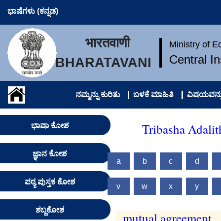
ಭಾಷೆಗಳು (ಕನ್ನಡ)
भारतवाणी
Ministry of 
Central I
BHARATAVANI
ನಮ್ಮನ್ನು ಕುರಿತು
ಬಳಕೆ ಮಾಹಿತಿ
ವಿಷಯವನ್ನು
Tribasha Adalit
ಭಾಷಾ ಕೋಶ
ಜ್ಞಾನ ಕೋಶ
a
b
c
d
ಪಠ್ಯ ಪುಸ್ತಕ ಕೋಶ
v
w
x
y
ಶಬ್ದಕೋಶ
mutual agreement