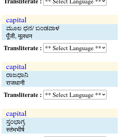
Transliterate :
capital
ಮೂಲ ಧನ/ ಬಂಡವಾಳ
पूँजी, मूलधन
Transliterate :
capital
ರಾಜಧಾನಿ
राजधानी
Transliterate :
capital
ಸ್ತಂಭಾಗ್ರ
स्तंभभीर्ष