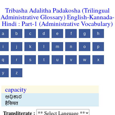
Tribasha Adalitha Padakosha (Trilingual
Administrative Glossary) English-Kannada-
Hindi : Part-1 (Administrative Vocabulary)
a
b
c
d
e
f
g
h
i
j
k
l
m
n
o
p
q
r
s
t
u
v
w
x
y
z
capacity
ಅಧಿಕಾರ
हैसियत
Transliterate :