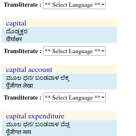
Transliterate :
capital
ದೊಡ್ಡಕ್ಷರ
दीर्घाक्षर
Transliterate :
capital account
ಮೂಲ ಧನ/ ಬಂಡವಾಳ ಲೆಕ್ಕ
पूँजीगत लेखा
Transliterate :
capital expenditure
ಮೂಲ ಧನ/ ಬಂಡವಾಳ ವೆಚ್ಚ
पूँजीगत व्यय