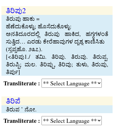
ತಿರಿಪು2
ತಿರುಪು ಹಾಕು =
ಹೆಣೆದುಕೊಳ್ಳು; ಹೊಸೆದುಕೊಳ್ಳು:
ಅನತಿದೂರದಲ್ಲಿ ತಿರುಪು ಹಾಕಿದ, ಹಗ್ಗಗಳಂತೆ
ಸುತ್ತಿದ… ಎರಡು ಕೇರೆಹಾವುಗಳ ದೃಶ್ಯ ಕಾಣಿಸಿತು
(ಸ್ವಪ್ನಹೊ. ೨೩೭).
[<ತಿರಿಪು1./ ತಮಿ. ತಿರಿಪು. ತಿರುವು. ತಿರುಪ್ಪ.
ತಿರುಪ್ಪಿ; ಮಲ. ತಿರಿಪ್ಪು, ತಿರಿವು; ತುಳು, ತಿರುಪು,
ತಿರ್ಪು]
Transliterate :
ತಿರಿಪೆ
ತಿರುಪ ’ ನೋ.
Transliterate :