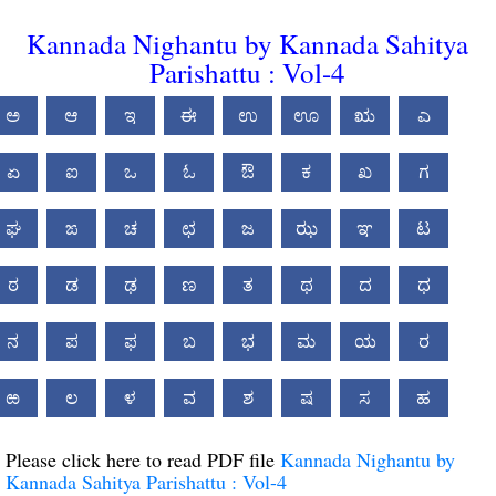
Kannada Nighantu by Kannada Sahitya
Parishattu : Vol-4
ಅ
ಆ
ಇ
ಈ
ಉ
ಊ
ಋ
ಎ
ಏ
ಐ
ಒ
ಓ
ಔ
ಕ
ಖ
ಗ
ಘ
ಙ
ಚ
ಛ
ಜ
ಝ
ಞ
ಟ
ಠ
ಡ
ಢ
ಣ
ತ
ಥ
ದ
ಧ
ನ
ಪ
ಫ
ಬ
ಭ
ಮ
ಯ
ರ
ಱ
ಲ
ಳ
ವ
ಶ
ಷ
ಸ
ಹ
Please click here to read PDF file
Kannada Nighantu by
Kannada Sahitya Parishattu : Vol-4