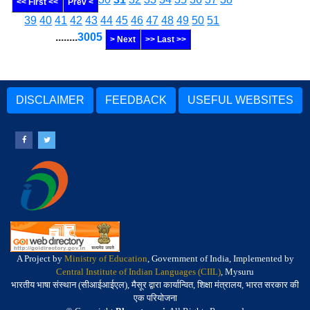
<< First <<
Prev <
39
40
41
42
43
44
45
46
47
48
49
50
51
........
3005
> Next
>> Last >>
DISCLAIMER
FEEDBACK
USEFUL WEBSITES
A Project by
Ministry of Education
, Government of India, Implemented by
Central Institute of Indian Languages (CIIL)
, Mysuru
भारतीय भाषा संस्थान (सीआईआईएल), मैसूर द्वारा कार्यान्वित, शिक्षा मंत्रालय, भारत सरकार की
एक परियोजना