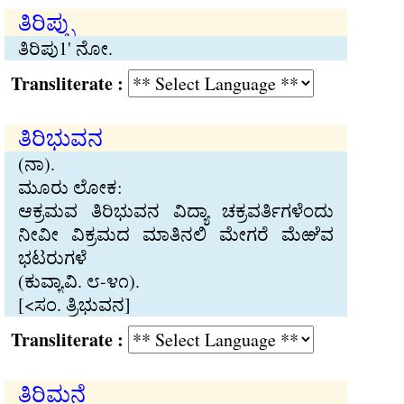
ತಿರಿಪ್ಪು
ತಿರಿಪು1' ನೋ.
Transliterate :
ತಿರಿಭುವನ
(ನಾ).
ಮೂರು ಲೋಕ:
ಆಕ್ರಮವ ತಿರಿಭುವನ ವಿದ್ಯಾ ಚಕ್ರವರ್ತಿಗಳೆಂದು
ನೀವೀ ವಿಕ್ರಮದ ಮಾತಿನಲಿ ಮೇಗರೆ ಮೆಱೆವ
ಭಟರುಗಳೆ
(ಕುವ್ಯಾವಿ. ೮-೪೧).
[<ಸಂ. ತ್ರಿಭುವನ]
Transliterate :
ತಿರಿಮನೆ