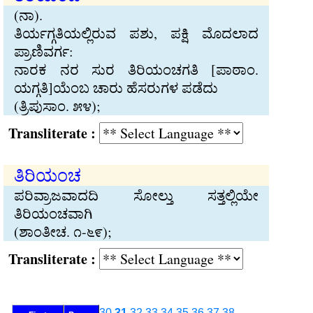
(ನಾ).
ತಿರ್ಯಗ್ಗತಿಯಲ್ಲಿರುವ ಪಶು, ಪಕ್ಷಿ ಮೊದಲಾದ
ಪ್ರಾಣಿವರ್ಗ:
ನಾರಕ ನರ ಸುರ ತಿರಿಯಂಚಗತಿ [ಪಾಠಾಂ.
ಯಗ್ಗತಿ]ಯೆಂಬ ಚಾರು ಹೆಸರುಗಳ ಪಡೆದು
(ತ್ರಿಪುಸಾಂ. ೫೪);
Transliterate :
ತಿರಿಯಂಚ
ಪರಿವ್ರಾಜವಾದದಿ ಸೋಲ್ತು ಸತ್ತಲ್ಲಿಯೇ
ತಿರಿಯಂಚವಾಗಿ
(ಶಾಂತೀಚ. ೧-೬೯);
Transliterate :
30
31
32
33
34
35
36
37
38