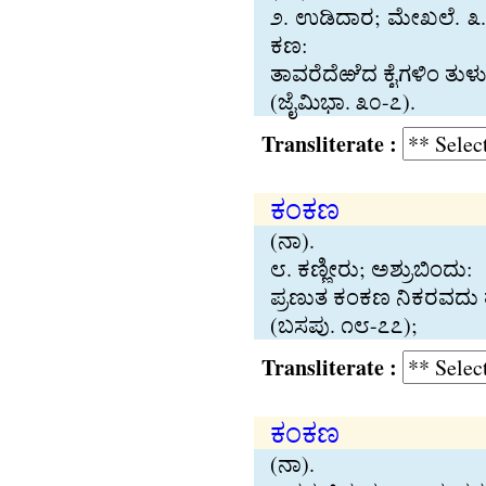
೨. ಉಡಿದಾರ; ಮೇಖಲೆ. ೩. ಕ
ಕಣ:
ತಾವರೆದೆಱೆದ ಕೈಗಳಿಂ ತುಳು
(ಜೈಮಿಭಾ. ೩೦-೭).
Transliterate :
ಕಂಕಣ
(ನಾ).
೮. ಕಣ‍್ಣೀರು; ಅಶ‍್ರುಬಿಂದು:
ಪ‍್ರಣುತ ಕಂಕಣ ನಿಕರವದ
(ಬಸಪು. ೧೮-೭೭);
Transliterate :
ಕಂಕಣ
(ನಾ).