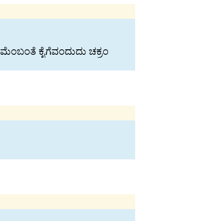
ೆಂಬಂತೆ ಕೈಗೆವಂದುದು ಚಕ‍್ರಂ