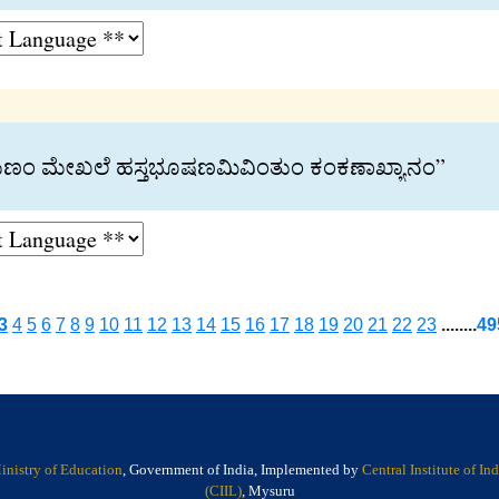
್ರಮಣಂ ಮೇಖಲೆ ಹಸ‍್ತಭೂಷಣಮಿವಿಂತುಂ ಕಂಕಣಾಖ‍್ಯಾನಂ”
3
4
5
6
7
8
9
10
11
12
13
14
15
16
17
18
19
20
21
22
23
........
49
inistry of Education
, Government of India, Implemented by
Central Institute of I
(CIIL)
, Mysuru