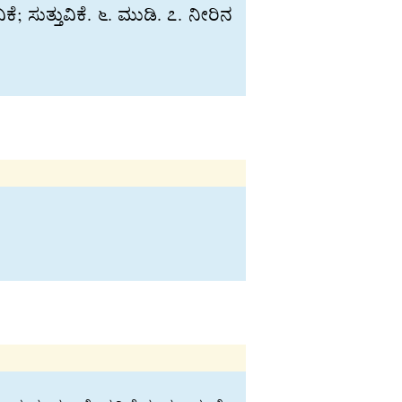
ಸುತ‍್ತುವಿಕೆ. ೬. ಮುಡಿ. ೭. ನೀರಿನ