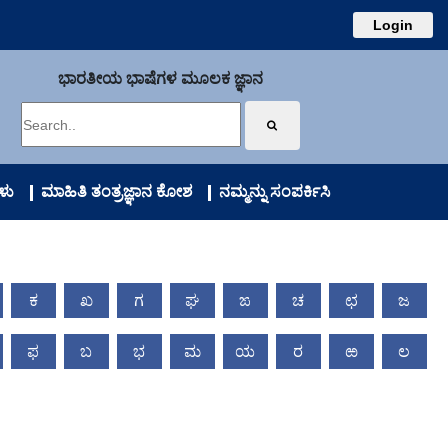
Login
ಭಾರತೀಯ ಭಾಷೆಗಳ ಮೂಲಕ ಜ್ಞಾನ
ಳು
ಮಾಹಿತಿ ತಂತ್ರಜ್ಞಾನ ಕೋಶ
ನಮ್ಮನ್ನು ಸಂಪರ್ಕಿಸಿ
ಕ
ಖ
ಗ
ಘ
ಙ
ಚ
ಛ
ಜ
ಫ
ಬ
ಭ
ಮ
ಯ
ರ
ಱ
ಲ