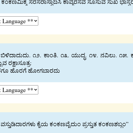
ಕಂಕಣಮಿಕ‍್ಕೆ ಸರಸರಾಸ‍್ವಾದಿಸಿ ಕಾವ‍್ಯರಸವ ಸೂಸುವ ಸುಖ ಭಾಸ‍್
೧. ಬಿಳಿದಾದುದು. ೧೨. ಕಾಂತಿ. ೧೩. ಯುದ‍್ಧ. ೧೪. ನವಿಲು. ೧೫
ರಕ‍್ಷಾಸೂತ‍್ರ:
ವರೆಗೂ ಹೊರಗೆ ಹೋಗಬಾರದು
ುವ ವಸ‍್ತುಡಿದಾರಗಳು ಕೈಯ ಕಂಕಣವೈದುಂ ಪ‍್ರಸ‍್ತುತ ಕಂಕಣಶಬ‍್ದಂ”