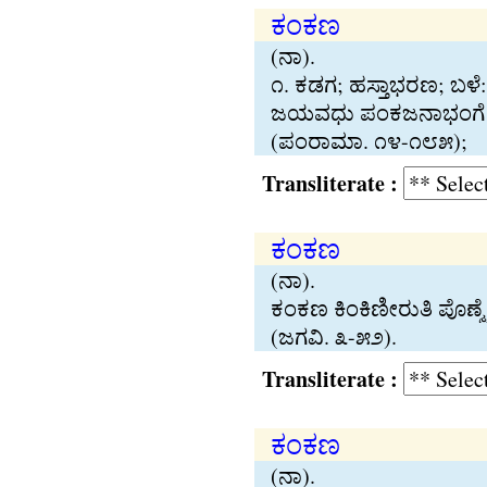
ಕಂಕಣ
(ನಾ).
೧. ಕಡಗ; ಹಸ‍್ತಾಭರಣ; ಬಳೆ:
ಜಯವಧು ಪಂಕಜನಾಭಂಗೆ ಕೂರ್
(ಪಂರಾಮಾ. ೧೪-೧೮೫);
Transliterate :
ಕಂಕಣ
(ನಾ).
ಕಂಕಣ ಕಿಂಕಿಣೀರುತಿ ಪೊಣ‍್ಮೆ
(ಜಗವಿ. ೩-೫೨).
Transliterate :
ಕಂಕಣ
(ನಾ).