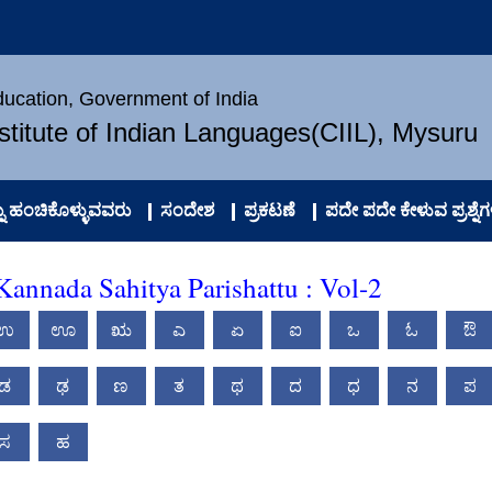
Education, Government of India
nstitute of Indian Languages(CIIL), Mysuru
 ಹಂಚಿಕೊಳ್ಳುವವರು
ಸಂದೇಶ
ಪ್ರಕಟಣೆ
ಪದೇ ಪದೇ ಕೇಳುವ ಪ್ರಶ್ನೆಗ
annada Sahitya Parishattu : Vol-2
ಉ
ಊ
ಋ
ಎ
ಏ
ಐ
ಒ
ಓ
ಔ
ಡ
ಢ
ಣ
ತ
ಥ
ದ
ಧ
ನ
ಪ
ಸ
ಹ