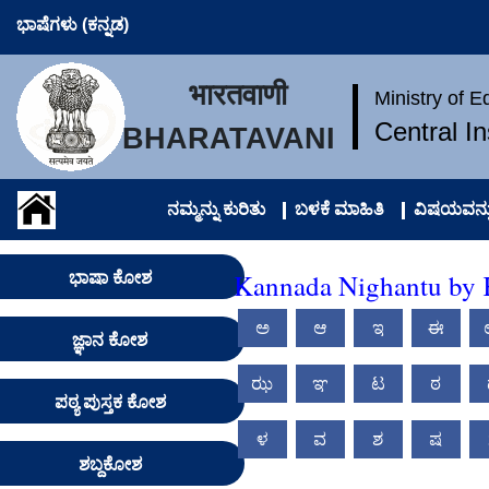
ಭಾಷೆಗಳು (ಕನ್ನಡ)
भारतवाणी
Ministry of 
Central I
BHARATAVANI
ನಮ್ಮನ್ನು ಕುರಿತು
ಬಳಕೆ ಮಾಹಿತಿ
ವಿಷಯವನ್ನು
Kannada Nighantu by K
ಭಾಷಾ ಕೋಶ
ಅ
ಆ
ಇ
ಈ
ಜ್ಞಾನ ಕೋಶ
ಝ
ಞ
ಟ
ಠ
ಪಠ್ಯ ಪುಸ್ತಕ ಕೋಶ
ಳ
ವ
ಶ
ಷ
ಶಬ್ದಕೋಶ