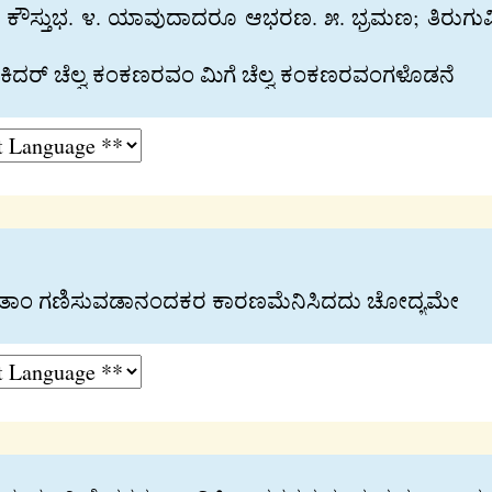
ೌಸ‍್ತುಭ. ೪. ಯಾವುದಾದರೂ ಆಭರಣ. ೫. ಭ‍್ರಮಣ; ತಿರುಗುವಿಕೆ; 
ಕಿದರ್ ಚೆಲ‍್ವ ಕಂಕಣರವಂ ಮಿಗೆ ಚೆಲ‍್ವ ಕಂಕಣರವಂಗಳೊಡನೆ
ು ತಾಂ ಗಣಿಸುವಡಾನಂದಕರ ಕಾರಣಮೆನಿಸಿದದು ಚೋದ‍್ಯಮೇ