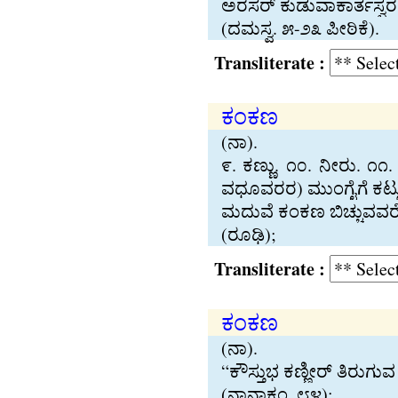
ಅರಸರ್ ಕುಡುವಾಕಾರ್ತಸ‍್ವರ 
(ದಮಸ‍್ವ. ೫-೨೩ ಪೀಠಿಕೆ).
Transliterate :
ಕಂಕಣ
(ನಾ).
೯. ಕಣ‍್ಣು. ೧೦. ನೀರು. ೧
ವಧೂವರರ) ಮುಂಗೈಗೆ ಕಟ‍್ಟುವ 
ಮದುವೆ ಕಂಕಣ ಬಿಚ‍್ಚುವ
(ರೂಢಿ);
Transliterate :
ಕಂಕಣ
(ನಾ).
“ಕೌಸ‍್ತುಭ ಕಣ‍್ಣೀರ್ ತಿರುಗ
(ನಾನಾಕಂ. ೮೪);