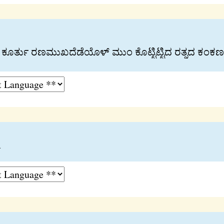
ತು ರಣಮುಖದೆಡೆಯೊಳ್ ಮುಂ ಕೊಟ‍್ಟಿಟ‍್ಟಿದ ರತ‍್ನದ ಕಂಕಣಮ