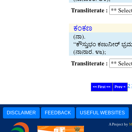
Transliterate :
ಕಂಕಣ
(ನಾ).
“ಕೌಸ‍್ತುಭಂ ಕಣುನೀರ್ ಭ‍
(ನಾನಾರ. ೪೬);
Transliterate :
2
<< First <<
Prev <
DISCLAIMER
FEEDBACK
USEFUL WEBSITES
A Project by
M