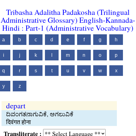
Tribasha Adalitha Padakosha (Trilingual
Administrative Glossary) English-Kannada-
Hindi : Part-1 (Administrative Vocabulary)
a
b
c
d
e
f
g
h
i
j
k
l
m
n
o
p
q
r
s
t
u
v
w
x
y
z
depart
ದಿವಂಗತನಾಗುವಿಕೆ, ಅಗಲುವಿಕೆ
दिवंगत होना
Transliterate :