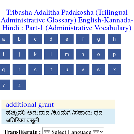
Tribasha Adalitha Padakosha (Trilingual
Administrative Glossary) English-Kannada-
Hindi : Part-1 (Administrative Vocabulary)
a
b
c
d
e
f
g
h
i
j
k
l
m
n
o
p
q
r
s
t
u
v
w
x
y
z
additional grant
ಹೆಚ್ಚುವರಿ ಅನುದಾನ /ಕೊಡುಗೆ /ಸಹಾಯ ಧನ
अतिरिक्त वसूली
Transliterate :