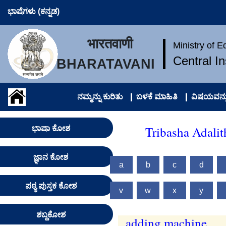
ಭಾಷೆಗಳು (ಕನ್ನಡ)
भारतवाणी
Ministry of 
Central I
BHARATAVANI
ನಮ್ಮನ್ನು ಕುರಿತು
ಬಳಕೆ ಮಾಹಿತಿ
ವಿಷಯವನ್ನು
Tribasha Adalit
ಭಾಷಾ ಕೋಶ
ಜ್ಞಾನ ಕೋಶ
a
b
c
d
ಪಠ್ಯ ಪುಸ್ತಕ ಕೋಶ
v
w
x
y
ಶಬ್ದಕೋಶ
adding machine