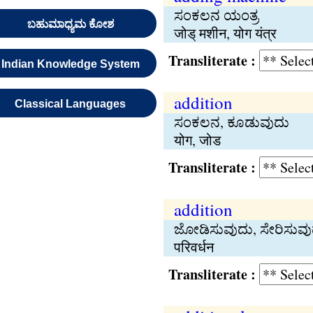
ಸಂಕಲನ ಯಂತ್ರ
ಬಹುಮಾಧ್ಯಮ ಕೋಶ
जोड् मशीन, योग यंत्र
Transliterate :
Indian Knowledge System
addition
Classical Languages
ಸಂಕಲನ, ಕೂಡುವುದು
योग, जोड
Transliterate :
addition
ಜೋಡಿಸುವುದು, ಸೇರಿಸುವು
परिवर्धन
Transliterate :