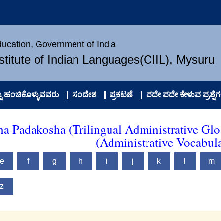
Education, Government of India
nstitute of Indian Languages(CIIL), Mysuru
 ಹಂಚಿಕೊಳ್ಳುವವರು
ಸಂದೇಶ
ಪ್ರಕಟಣೆ
ಪದೇ ಪದೇ ಕೇಳುವ ಪ್ರಶ್ನೆಗ
ha Padakosha (Trilingual Administrative Glo
(Administrative Vocabul
e
f
g
h
i
j
k
l
m
z