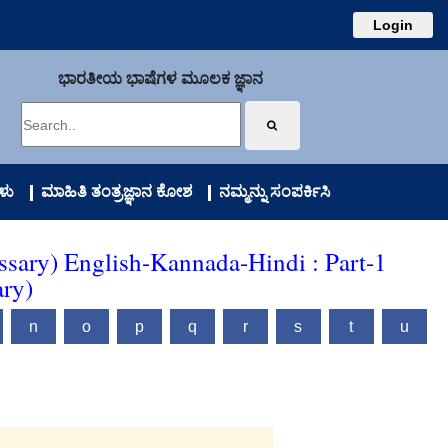
Login
ಭಾರತೀಯ ಭಾಷೆಗಳ ಮೂಲಕ ಜ್ಞಾನ
ಳು
ಮಾಹಿತಿ ತಂತ್ರಜ್ಞಾನ ಕೋಶ
ನಮ್ಮನ್ನು ಸಂಪರ್ಕಿಸಿ
ssary) English-Kannada-Hindi : Part-1
ary)
n
o
p
q
r
s
t
u