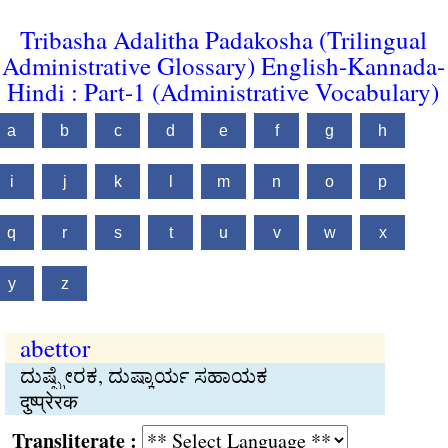
Tribasha Adalitha Padakosha (Trilingual
Administrative Glossary) English-Kannada-
Hindi : Part-1 (Administrative Vocabulary)
a
b
c
d
e
f
g
h
i
j
k
l
m
n
o
p
q
r
s
t
u
v
w
x
y
z
abettor
ದುಷ್ಪ್ರೇರಕ, ದುಷ್ಕಾರ್ಯ ಸಹಾಯಕ
दुष्प्रेरक
Transliterate :