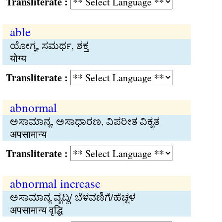
Transliterate :
able
ಯೋಗ್ಯ, ಸಮರ್ಥ, ಶಕ್ತ
योग्य
Transliterate :
abnormal
ಅಸಾಮಾನ್ಯ, ಅಸಾಧಾರಣ, ವಿಪರೀತ ವಿಕೃತ
अपसामान्य
Transliterate :
abnormal increase
ಅಸಾಮಾನ್ಯ ವೃದ್ಧಿ/ ಬೆಳವಣಿಗೆ/ಹೆಚ್ಚಳ
अपसामान्य वृद्धि