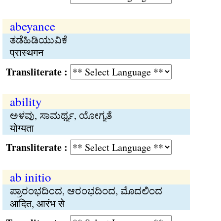
abeyance
ತಡೆಹಿಡಿಯುವಿಕೆ
प्रास्थगन
Transliterate :
ability
ಅಳವು, ಸಾಮರ್ಥ್ಯ, ಯೋಗ್ಯತೆ
योग्यता
Transliterate :
ab initio
ಪ್ರಾರಂಭದಿಂದ, ಆರಂಭದಿಂದ, ಮೊದಲಿಂದ
आदित, आरंभ से