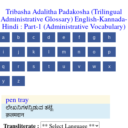
Tribasha Adalitha Padakosha (Trilingual
Administrative Glossary) English-Kannada-
Hindi : Part-1 (Administrative Vocabulary)
a
b
c
d
e
f
g
h
i
j
k
l
m
n
o
p
q
r
s
t
u
v
w
x
y
z
pen tray
ಲೇಖನಿಗಳನ್ನಿಡುವ ತಟ್ಟೆ
क़लमदान
Transliterate :