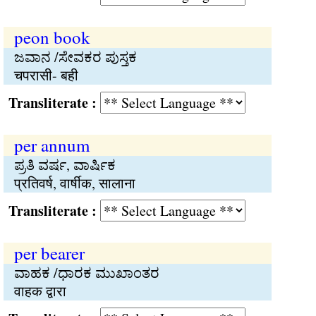
peon book
ಜವಾನ /ಸೇವಕರ ಪುಸ್ತಕ
चपरासी- बही
Transliterate :
per annum
ಪ್ರತಿ ವರ್ಷ, ವಾರ್ಷಿಕ
प्रतिवर्ष, वार्षीक, सालाना
Transliterate :
per bearer
ವಾಹಕ /ಧಾರಕ ಮುಖಾಂತರ
वाहक द्वारा