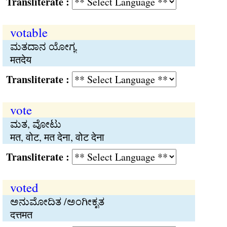
Transliterate :
votable
ಮತದಾನ ಯೋಗ್ಯ
मतदेय
Transliterate :
vote
ಮತ, ವೋಟು
मत, वोट, मत देना, वोट देना
Transliterate :
voted
ಅನುಮೋದಿತ /ಅಂಗೀಕೃತ
दत्तमत