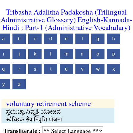
Tribasha Adalitha Padakosha (Trilingual
Administrative Glossary) English-Kannada-
Hindi : Part-1 (Administrative Vocabulary)
a
b
c
d
e
f
g
h
i
j
k
l
m
n
o
p
q
r
s
t
u
v
w
x
y
z
voluntary retirement scheme
ಸ್ವಯಿಚ್ಛಾ ನಿವೃತ್ತಿ ಯೋಜನೆ
स्वैच्छिक सेवानिवृत्ति योजना
Transliterate :