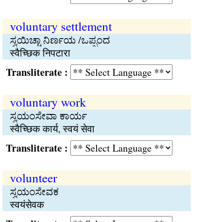
voluntary settlement
ಸ್ವಯಿಚ್ಚಾ ನಿರ್ಣಯ /ಒಪ್ಪಂದ
स्वैच्छिक निपटारा
Transliterate :
voluntary work
ಸ್ವಯಂಸೇವಾ ಕಾರ್ಯ
स्वैच्छिक कार्य, स्वयं सेवा
Transliterate :
volunteer
ಸ್ವಯಂಸೇವಕ
स्वयंसेवक