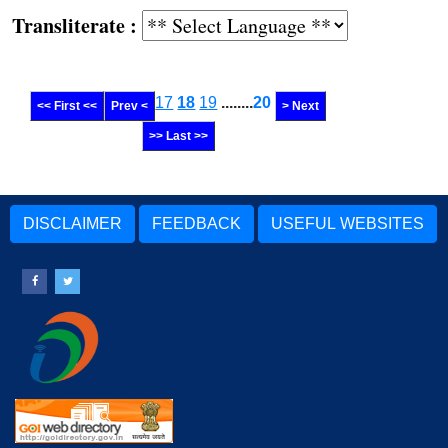
Transliterate :
17
18
19
........
20
<< First <<
Prev <
> Next
>> Last >>
DISCLAIMER
FEEDBACK
USEFUL WEBSITES