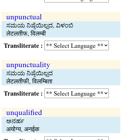
unpunctual
ಸಮಯ ನಿಷ್ಠೆಯಿಲ್ಲದ, ವಿಳಂಬಿ
लेटलतीफ, विलम्बी
Transliterate :
unpunctuality
ಸಮಯ ನಿಷ್ಠೆಯಿಲ್ಲದ
लेटलतीफी, विलम्बिता
Transliterate :
unqualified
ಅನರ್ಹ
अयोग्य, अनईक