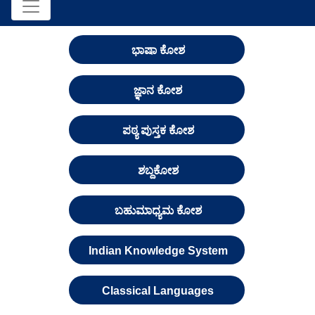
ಭಾಷಾ ಕೋಶ
ಜ್ಞಾನ ಕೋಶ
ಪಠ್ಯ ಪುಸ್ತಕ ಕೋಶ
ಶಬ್ದಕೋಶ
ಬಹುಮಾಧ್ಯಮ ಕೋಶ
Indian Knowledge System
Classical Languages