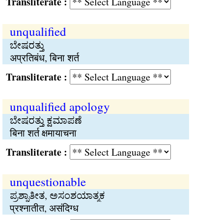
Transliterate :
unqualified
ಬೇಷರತ್ತು
अप्रतिबंध, बिना शर्त
Transliterate :
unqualified apology
ಬೇಷರತ್ತು ಕ್ಷಮಾಪಣೆ
बिना शर्त क्षमायाचना
Transliterate :
unquestionable
ಪ್ರಶ್ನಾತೀತ, ಅಸಂಶಯಾತ್ಮಕ
प्रश्नातीत, असंदिग्ध