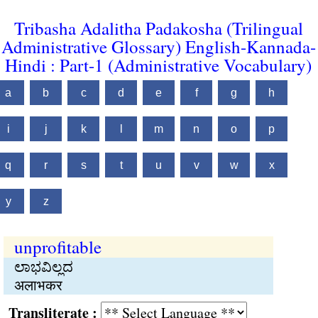
Tribasha Adalitha Padakosha (Trilingual
Administrative Glossary) English-Kannada-
Hindi : Part-1 (Administrative Vocabulary)
a
b
c
d
e
f
g
h
i
j
k
l
m
n
o
p
q
r
s
t
u
v
w
x
y
z
unprofitable
ಲಾಭವಿಲ್ಲದ
अलाभकर
Transliterate :