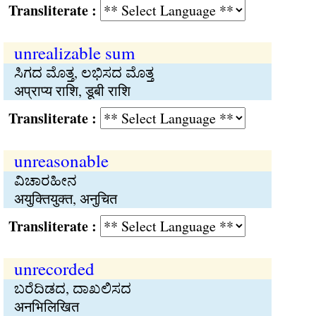
Transliterate :
unrealizable sum
ಸಿಗದ ಮೊತ್ತ, ಲಭಿಸದ ಮೊತ್ತ
अप्राप्य राशि, डूबी राशि
Transliterate :
unreasonable
ವಿಚಾರಹೀನ
अयुक्तियुक्त, अनुचित
Transliterate :
unrecorded
ಬರೆದಿಡದ, ದಾಖಲಿಸದ
अनभिलिखित