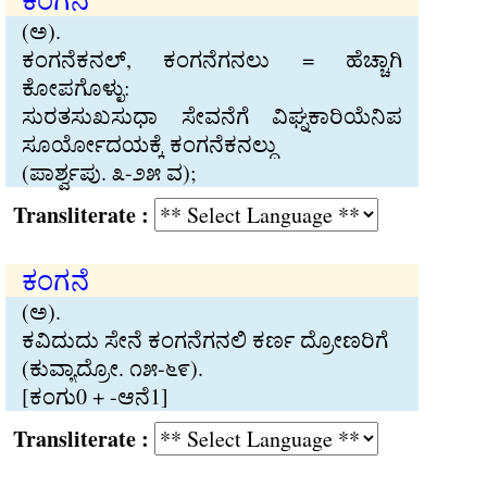
(ಅ).
ಕಂಗನೆಕನಲ್, ಕಂಗನೆಗನಲು = ಹೆಚ‍್ಚಾಗಿ
ಕೋಪಗೊಳ‍್ಳು:
ಸುರತಸುಖಸುಧಾ ಸೇವನೆಗೆ ವಿಘ‍್ನಕಾರಿಯೆನಿಪ
ಸೂರ್ಯೋದಯಕ‍್ಕೆ ಕಂಗನೆಕನಲ‍್ದು
(ಪಾರ್ಶ್ವಪು. ೩-೨೫ ವ);
Transliterate :
ಕಂಗನೆ
(ಅ).
ಕವಿದುದು ಸೇನೆ ಕಂಗನೆಗನಲಿ ಕರ್ಣ ದ‍್ರೋಣರಿಗೆ
(ಕುವ‍್ಯಾದ‍್ರೋ. ೧೫-೬೯).
[ಕಂಗು0 + -ಆನೆ1]
Transliterate :