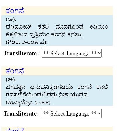
ಕಂಗನೆ
(ಅ).
ದನಿದೋಱೆ ಕತ‍್ತರಿ ಮೊನೆಗೊಂಡ ಕಿವಿಯಿಂ
ಕೆಕ‍್ಕಳಿಸುವ ದೃಷ‍್ಟಿಯಿಂ ಕಂಗನೆ ಕನಲ‍್ದು
(ಗಿರಿಕ. ೨-೧೦೫ ವ);
Transliterate :
ಕಂಗನೆ
(ಅ).
ಭಗದತ‍್ತನ ಧನುವನಿಕ‍್ಕಡಿಗಡಿಯೆ ಕಂಗನೆ ಕನಲಿ
ಗವಸಣಿಗೆಯಿಂದುಗಿದನು ನಿಜಾಯುಧವ
(ಕುವ‍್ಯಾದ‍್ರೋ. ೩-೫೫).
Transliterate :
ಕಂಗನೆ