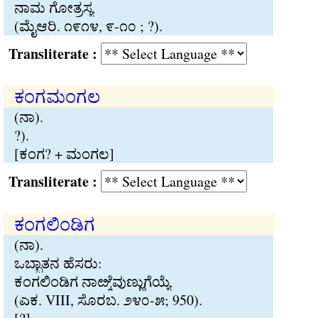
ನಾಮ ಗೋತ‍್ರಸ‍್ಯ
(ಮೈಆರಿ. ೧೯೧೪, ೯-೧೦ ; ?).
Transliterate :
ಕಂಗಮಂಗಲ
(ನಾ).
?).
[ಕಂಗ? + ಮಂಗಲ]
Transliterate :
ಕಂಗಲಿಂಡಿಗ
(ನಾ).
ಒಬ‍್ಬಾತನ ಹೆಸರು:
ಕಂಗಲಿಂಡಿಗ ನಾೞ್ಕೆವುಣ‍್ಣುಗೆಯ‍್ಯೆ
(ಎಕ. VIII, ಸೊರಬ. ೨೪೦-೫; 950).