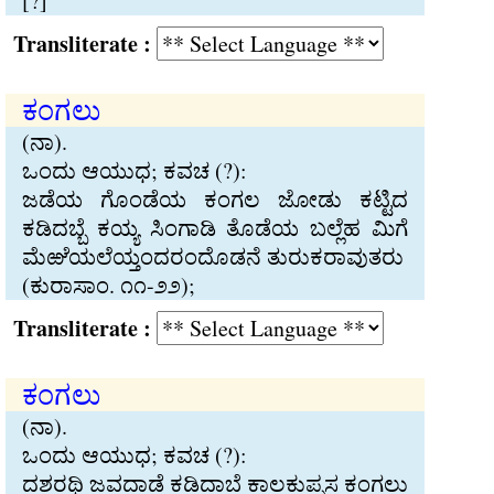
[?]
Transliterate :
ಕಂಗಲು
(ನಾ).
ಒಂದು ಆಯುಧ; ಕವಚ (?):
ಜಡೆಯ ಗೊಂಡೆಯ ಕಂಗಲ ಜೋಡು ಕಟ‍್ಟಿದ
ಕಡಿದಬ‍್ಬೆ ಕಯ‍್ಯ ಸಿಂಗಾಡಿ ತೊಡೆಯ ಬಲ‍್ಲೆಹ ಮಿಗೆ
ಮೆಱೆಯಲೆಯ‍್ತಂದರಂದೊಡನೆ ತುರುಕರಾವುತರು
(ಕುರಾಸಾಂ. ೧೧-೨೨);
Transliterate :
ಕಂಗಲು
(ನಾ).
ಒಂದು ಆಯುಧ; ಕವಚ (?):
ದಶರಥಿ ಜವದಾಡೆ ಕಡಿದಾಬೆ ಕಾಲಕುಪ‍್ಪಸ ಕಂಗಲು