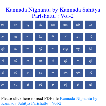
Kannada Nighantu by Kannada Sahitya
Parishattu : Vol-2
ಅ
ಆ
ಇ
ಈ
ಉ
ಊ
ಋ
ಎ
ಏ
ಐ
ಒ
ಓ
ಔ
ಕ
ಖ
ಗ
ಘ
ಙ
ಚ
ಛ
ಜ
ಝ
ಞ
ಟ
ಠ
ಡ
ಢ
ಣ
ತ
ಥ
ದ
ಧ
ನ
ಪ
ಫ
ಬ
ಭ
ಮ
ಯ
ರ
ಱ
ಲ
ಳ
ವ
ಶ
ಷ
ಸ
ಹ
Please click here to read PDF file
Kannada Nighantu by
Kannada Sahitya Parishattu : Vol-2