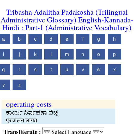
Tribasha Adalitha Padakosha (Trilingual
Administrative Glossary) English-Kannada-
Hindi : Part-1 (Administrative Vocabulary)
a
b
c
d
e
f
g
h
i
j
k
l
m
n
o
p
q
r
s
t
u
v
w
x
y
z
operating costs
ಕಾರ್ಯ ನಿರ್ವಹಣಾ ವೆಚ್ಚ
प्रचालन लागत
Transliterate :