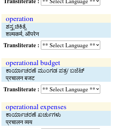
Transliterate :
operation
ಶಸ್ತ್ರಚಿಕಿತ್ಸೆ
शल्यकर्म, ऑपरेन
Transliterate :
operational budget
ಕಾರ್ಯಾಚರಣೆ ಮುಂಗಡ ಪತ್ರ/ ಬಜೆಟ್
प्रचालन बजट
Transliterate :
operational expenses
ಕಾರ್ಯಾಚರಣೆ ಖರ್ಚುಗಳು
प्रचालन व्यय