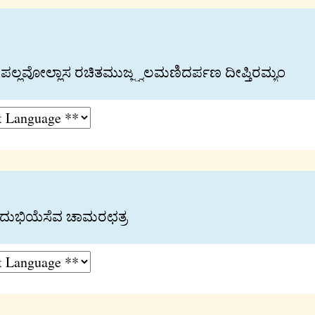
 ಪಲ‍್ಲವೋಲ‍್ಲಾಸ ರಚಿತಮುಜ‍್ಜ‍್ವಲಮಣಿದರ್ಪಣ ದೀಪ‍್ತಿರಮ‍್ಯಂ
ದುಭಿಯೆಸೆವ ಚಾಮರಛತ‍್ರ