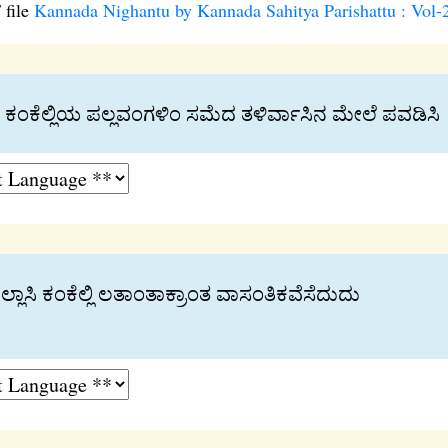
 file
Kannada Nighantu by Kannada Sahitya Parishattu : Vol-
ಂಕೆಲ‍್ಲಿಯ ಪಲ‍್ಲವಂಗಳಿಂ ಸಮೆದ ತಳಿರ್ವಾಸಿನ ಮೇಲೆ ಪವಡಿಸಿ
ಲಾಸಿ ಕಂಕೆಲ‍್ಲಿ ಲತಾಂತಾಕ‍್ರಾಂತ ವಾಸಂತಿಕವೆಸೆದುದು