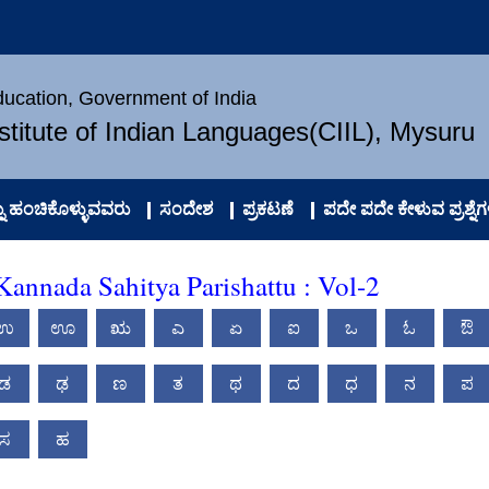
Education, Government of India
nstitute of Indian Languages(CIIL), Mysuru
 ಹಂಚಿಕೊಳ್ಳುವವರು
ಸಂದೇಶ
ಪ್ರಕಟಣೆ
ಪದೇ ಪದೇ ಕೇಳುವ ಪ್ರಶ್ನೆಗ
annada Sahitya Parishattu : Vol-2
ಉ
ಊ
ಋ
ಎ
ಏ
ಐ
ಒ
ಓ
ಔ
ಡ
ಢ
ಣ
ತ
ಥ
ದ
ಧ
ನ
ಪ
ಸ
ಹ