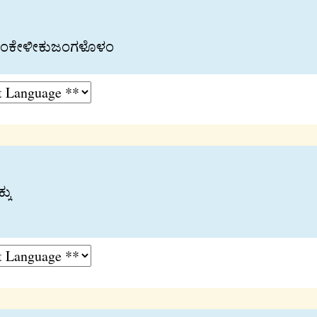
ಾದ ಕಂಕೇಳೀಕುಜಂಗಳೊಳಂ
ಕು