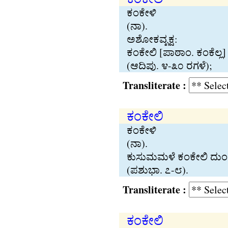
ಕಂಕೇಳಿ
(ನಾ).
ಅಶೋಕವೃಕ‍್ಷ:
ಕಂಕೇಲಿ [ಪಾಠಾಂ. ಕಂಕೆಲ‍್ಲ]
(ಆದಿಪು. ೪-೩೦ ರಗಳೆ);
Transliterate :
ಕಂಕೇಲಿ
ಕಂಕೇಳಿ
(ನಾ).
ಕುಸುಮಮಳೆ ಕಂಕೇಲಿ ದುಂ
(ಪಶುಭಾ. ೭-೮).
Transliterate :
ಕಂಕೇಲಿ