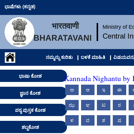
ಭಾಷೆಗಳು (ಕನ್ನಡ)
भारतवाणी
Ministry of 
Central I
BHARATAVANI
ನಮ್ಮನ್ನು ಕುರಿತು
ಬಳಕೆ ಮಾಹಿತಿ
ವಿಷಯವನ್ನು
Kannada Nighantu by K
ಭಾಷಾ ಕೋಶ
ಅ
ಆ
ಇ
ಈ
ಜ್ಞಾನ ಕೋಶ
ಝ
ಞ
ಟ
ಠ
ಪಠ್ಯ ಪುಸ್ತಕ ಕೋಶ
ಳ
ವ
ಶ
ಷ
ಶಬ್ದಕೋಶ