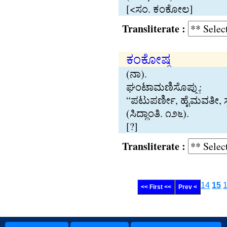
[<ಸಂ. ಕಂಕೋಲ]
Transliterate :
ಕಂಕೋಷ‍್ಠ
(ನಾ).
ಘಂಟಾಮಣಿಸೊಪ‍್ಪು:
“ಪಟುಪರ್ಣೀ, ಹೈಮವತೀ, ಸ‍್
(ಸಿದ‍್ಧಾಂತಿ. ೧೨೬).
[?]
Transliterate :
14
15
<< First <<
Prev <