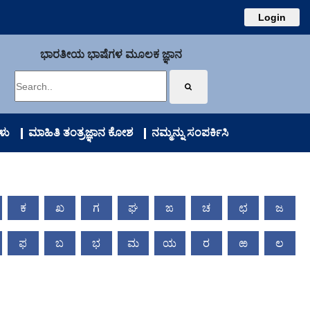
Login
ಭಾರತೀಯ ಭಾಷೆಗಳ ಮೂಲಕ ಜ್ಞಾನ
ಳು
ಮಾಹಿತಿ ತಂತ್ರಜ್ಞಾನ ಕೋಶ
ನಮ್ಮನ್ನು ಸಂಪರ್ಕಿಸಿ
ಕ
ಖ
ಗ
ಘ
ಙ
ಚ
ಛ
ಜ
ಫ
ಬ
ಭ
ಮ
ಯ
ರ
ಱ
ಲ