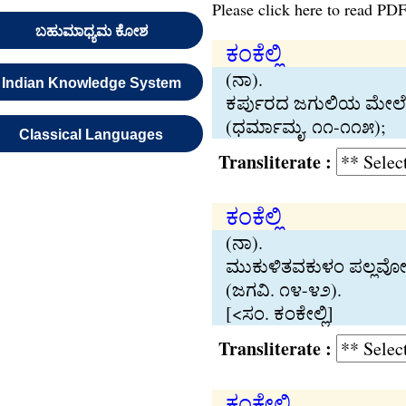
Please click here to read PDF
ಬಹುಮಾಧ್ಯಮ ಕೋಶ
ಕಂಕೆಲ‍್ಲಿ
(ನಾ).
Indian Knowledge System
ಕರ್ಪುರದ ಜಗುಲಿಯ ಮೇಲೆ ಕ
(ಧರ್ಮಾಮೃ. ೧೧-೧೧೫);
Classical Languages
Transliterate :
ಕಂಕೆಲ‍್ಲಿ
(ನಾ).
ಮುಕುಳಿತವಕುಳಂ ಪಲ‍್ಲವೋಲ‍್
(ಜಗವಿ. ೧೪-೪೨).
[<ಸಂ. ಕಂಕೇಲ‍್ಲಿ]
Transliterate :
ಕಂಕೇಲಿ