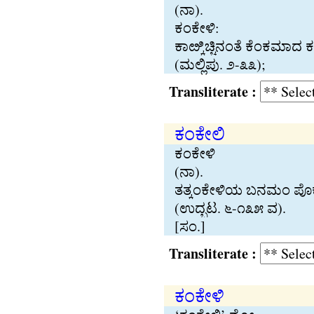
(ನಾ).
ಕಂಕೇಳಿ:
ಕಾೞ್ಕಿಚ‍್ಚಿನಂತೆ ಕೆಂಕಮ
(ಮಲ‍್ಲಿಪು. ೨-೩೩);
Transliterate :
ಕಂಕೇಲಿ
ಕಂಕೇಳಿ
(ನಾ).
ತತ‍್ಕಂಕೇಳಿಯ ಬನಮಂ ಪೊಕ‍್
(ಉದ‍್ಭಟ. ೬-೧೩೫ ವ).
[ಸಂ.]
Transliterate :
ಕಂಕೇಳಿ