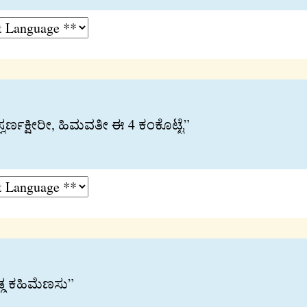
ರ್ಣಕ‍್ಷೀರೀ, ಹಿಮವತೀ ಈ 4 ಕಂಕೊಟ‍್ಟೆ”
್ಡ ಕಹಿಮೆಣಸು”