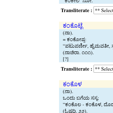
‘ಕಂಕೇಲಿ’ ನೋ.
Transliterate :
ಕಂಕೊಟ‍್ಟೆ
(ನಾ).
= ಕಂಕೋಷ‍್ಠ:
“ಪಟುಪರ್ಣೀ, ಹೈಮವತೀ, ಸ‍್ವ
(ನಾಚಿರಾ. ೧೧೧).
[?]
Transliterate :
ಕಂಕೊಳ
(ನಾ).
ಒಂದು ಬಗೆಯ ಸಸ‍್ಯ:
“ಕಂಕೊಲ - ಕಂಕೊಳ, ದೊಡ‍
(ಓಷಧಿ. ೨೨).