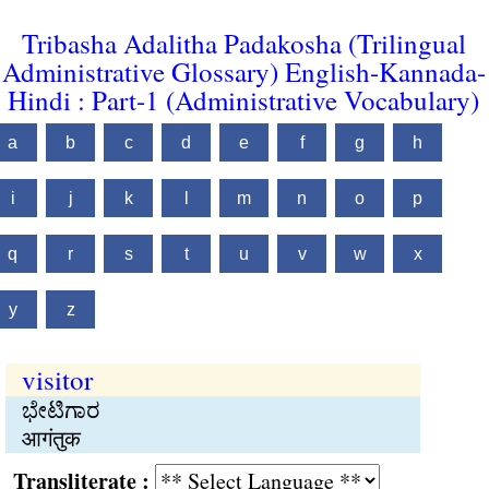
Tribasha Adalitha Padakosha (Trilingual
Administrative Glossary) English-Kannada-
Hindi : Part-1 (Administrative Vocabulary)
a
b
c
d
e
f
g
h
i
j
k
l
m
n
o
p
q
r
s
t
u
v
w
x
y
z
visitor
ಭೇಟಿಗಾರ
आगंतुक
Transliterate :