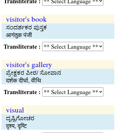
Transliterate :
visitor's book
ಸಂದರ್ಶಕರ ಪುಸ್ತಕ
आगंतुक पंजी
Transliterate :
visitor's gallery
ಪ್ರೇಕ್ಷಕರ ಪೀಠ/ ಸೋಪಾನ
दर्शक दीर्घा, वीथि
Transliterate :
visual
ದೃಷ್ಟಿಗೋಚರ
दृश्य, दृष्टि