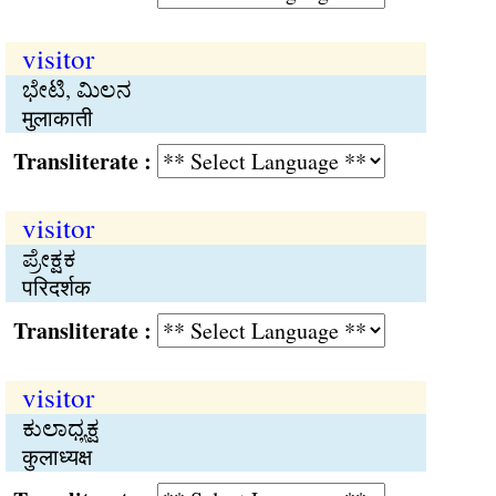
visitor
ಭೇಟಿ, ಮಿಲನ
मुलाकाती
Transliterate :
visitor
ಪ್ರೇಕ್ಷಕ
परिदर्शक
Transliterate :
visitor
ಕುಲಾಧ್ಯಕ್ಷ
कुलाध्यक्ष