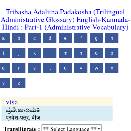
Tribasha Adalitha Padakosha (Trilingual
Administrative Glossary) English-Kannada-
Hindi : Part-1 (Administrative Vocabulary)
a
b
c
d
e
f
g
h
i
j
k
l
m
n
o
p
q
r
s
t
u
v
w
x
y
z
visa
ಪ್ರವೇಶಾನುಮತಿ
प्रवेश-पत्र, वीज़
Transliterate :