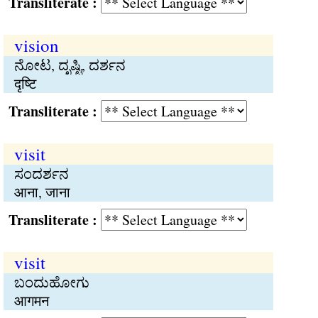
Transliterate :
vision
ನೋಟ, ದೃಷ್ಟಿ, ದರ್ಶನ
दृष्टि
Transliterate :
visit
ಸಂದರ್ಶನ
आना, जाना
Transliterate :
visit
ಬಂದುಹೋಗು
आगमन