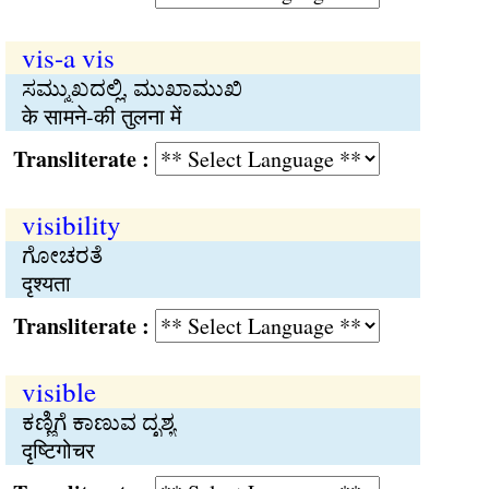
vis-a vis
ಸಮ್ಮುಖದಲ್ಲಿ, ಮುಖಾಮುಖಿ
के सामने-की तुलना में
Transliterate :
visibility
ಗೋಚರತೆ
दृश्यता
Transliterate :
visible
ಕಣ್ಣಿಗೆ ಕಾಣುವ ದೃಶ್ಯ
दृष्टिगोचर