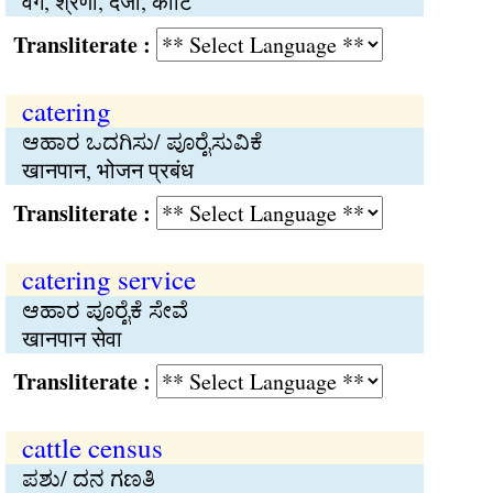
वर्ग, श्रेणी, दर्जा, कोटि
Transliterate :
catering
ಆಹಾರ ಒದಗಿಸು/ ಪೂರೈಸುವಿಕೆ
खानपान, भोजन प्रबंध
Transliterate :
catering service
ಆಹಾರ ಪೂರೈಕೆ ಸೇವೆ
खानपान सेवा
Transliterate :
cattle census
ಪಶು/ ದನ ಗಣತಿ