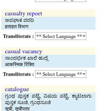
casualty report
ಅಪಘಾತ ವರದಿ
हताहत विभाग
Transliterate :
casual vacancy
ಸಾಂದರ್ಭಿಕ ಖಾಲಿ ಹುದ್ದೆ
आकस्मिक रिक्ति
Transliterate :
catalogue
ಗ್ರಂಥ ಪುಸ್ತಕ ಪಟ್ಟಿ, ವಿಷಯ ಪಟ್ಟಿ, ಕ್ಯಾಟಲಾಗು
ಪುಸ್ತಕ ಸೂಚಿ, ಗ್ರಂಥಸೂಚಿ
सूची, सूचीपत्र