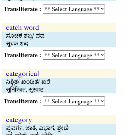
Transliterate :
catch word
ಸೂಚಕ ಶಬ್ದ/ ಪದ
सूचक शब्द
Transliterate :
categorical
ನಿಶ್ಚಿತ/ ಖಂಡಿತ/ ಖರೆ
सुनिश्चित, सुस्पष्ट
Transliterate :
category
ಪ್ರವರ್ಗ, ಜಾತಿ, ವಿಭಾಗ, ಶ್ರೇಣಿ