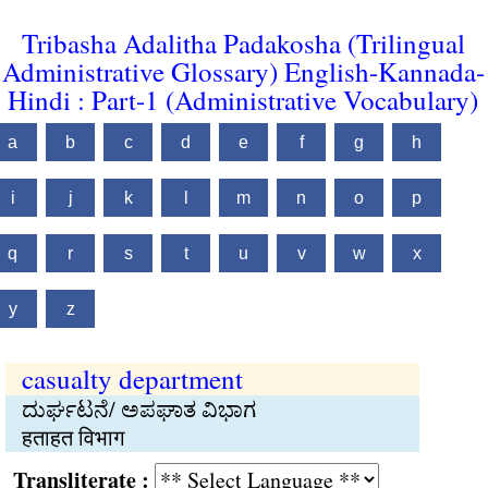
Tribasha Adalitha Padakosha (Trilingual
Administrative Glossary) English-Kannada-
Hindi : Part-1 (Administrative Vocabulary)
a
b
c
d
e
f
g
h
i
j
k
l
m
n
o
p
q
r
s
t
u
v
w
x
y
z
casualty department
ದುರ್ಘಟನೆ/ ಅಪಘಾತ ವಿಭಾಗ
हताहत विभाग
Transliterate :