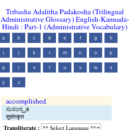
Tribasha Adalitha Padakosha (Trilingual
Administrative Glossary) English-Kannada-
Hindi : Part-1 (Administrative Vocabulary)
a
b
c
d
e
f
g
h
i
j
k
l
m
n
o
p
q
r
s
t
u
v
w
x
y
z
accomplished
ಸುಸಂಸ್ಕೃತ
सुसंस्कृत
Transliterate :