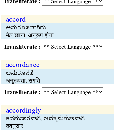
Transliterate :
accord
ಅನುರೂಪವಾಗಿರು
मेल खाना, अनुरूप होना
Transliterate :
accordance
ಅನುರೂಪತೆ
अनुरूपता, संगति
Transliterate :
accordingly
ತದನುಸಾರವಾಗಿ, ಅದಕ್ಕನುಗುಣವಾಗಿ
तदनुसार