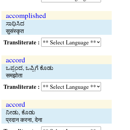
accomplished
ಸಾಧಿಸಿದ
सुसंस्कृत
Transliterate :
accord
ಒಪ್ಪಂದ, ಒಪ್ಪಿಗೆ ಕೊಡು
समझोता
Transliterate :
accord
ನೀಡು, ಕೊಡು
प्रदान करना, देना