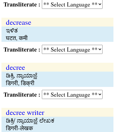
Transliterate :
decrease
ಇಳಿತ
घटत, कमी
Transliterate :
decree
ಡಿಕ್ರಿ, ನ್ಯಾಯಾಜ್ಞೆ
डिगरी, डिक्री
Transliterate :
decree writer
ಡಿಕ್ರಿ/ ನ್ಯಾಯಾಜ್ಞೆ ಲೇಖಕ
डिगरी-लेखक