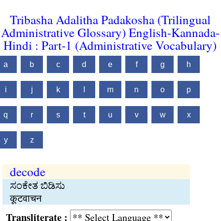
Tribasha Adalitha Padakosha (Trilingual
Administrative Glossary) English-Kannada-
Hindi : Part-1 (Administrative Vocabulary)
a
b
c
d
e
f
g
h
i
j
k
l
m
n
o
p
q
r
s
t
u
v
w
x
y
z
decode
ಸಂಕೇತ ಬಿಡಿಸು
कूटवाचन
Transliterate :