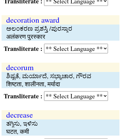
Transliterate :
decoration award
ಅಲಂಕರಣ ಪ್ರಶಸ್ತಿ /ಪುರಸ್ಕಾರ
अलंकरण पुरस्कार
Transliterate :
decorum
ಶಿಷ್ಟತೆ, ಮರ್ಯಾದೆ, ಸಭ್ಯಾಚಾರ, ಗೌರವ
शिष्टता, शालीनता, मर्यादा
Transliterate :
decrease
ತಗ್ಗಿಸು, ಇಳಿಸು
घटत, कमी