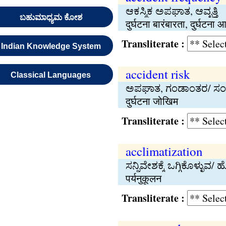
ಆಕಸ್ಮಿಕ ಅಪಘಾತ, ಆವೃತ್ತಿ
ಬಹುಮಾಧ್ಯಮ ಕೋಶ
दुर्घटना बारंबारता, दुर्घटना आव
Transliterate :
Indian Knowledge System
accident risk
Classical Languages
ಅಪಘಾತ, ಗಂಡಾಂತರ/ ಸ
दुर्घटना जोखिम
Transliterate :
acclimatization
ಸನ್ನಿವೇಶಕ್ಕೆ ಒಗ್ಗಿಕೊಳ್ಳುವ/
पर्यनुकूलन
Transliterate :