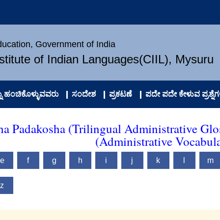
Education, Government of India
nstitute of Indian Languages(CIIL), Mysuru
 ಹಂಚಿಕೊಳ್ಳುವವರು
ಸಂದೇಶ
ಪ್ರಕಟಣೆ
ಪದೇ ಪದೇ ಕೇಳುವ ಪ್ರಶ್ನೆಗ
ha Padakosha (Trilingual Administrative Glo
(Administrative Vocabul
e
f
g
h
i
j
k
l
m
z