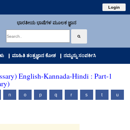
Login
ಭಾರತೀಯ ಭಾಷೆಗಳ ಮೂಲಕ ಜ್ಞಾನ
ಳು
ಮಾಹಿತಿ ತಂತ್ರಜ್ಞಾನ ಕೋಶ
ನಮ್ಮನ್ನು ಸಂಪರ್ಕಿಸಿ
ssary) English-Kannada-Hindi : Part-1
ary)
n
o
p
q
r
s
t
u