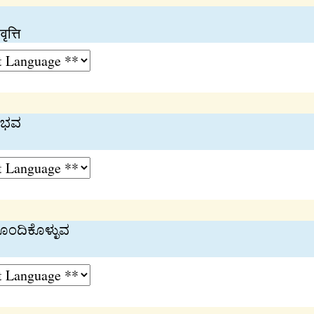
ृत्ति
ಂಭವ
 ಹೊಂದಿಕೊಳ್ಳುವ