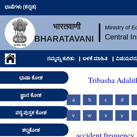
ಭಾಷೆಗಳು (ಕನ್ನಡ)
भारतवाणी
Ministry of 
Central I
BHARATAVANI
ನಮ್ಮನ್ನು ಕುರಿತು
ಬಳಕೆ ಮಾಹಿತಿ
ವಿಷಯವನ್ನು
Tribasha Adalit
ಭಾಷಾ ಕೋಶ
ಜ್ಞಾನ ಕೋಶ
a
b
c
d
ಪಠ್ಯ ಪುಸ್ತಕ ಕೋಶ
v
w
x
y
ಶಬ್ದಕೋಶ
accident frequency