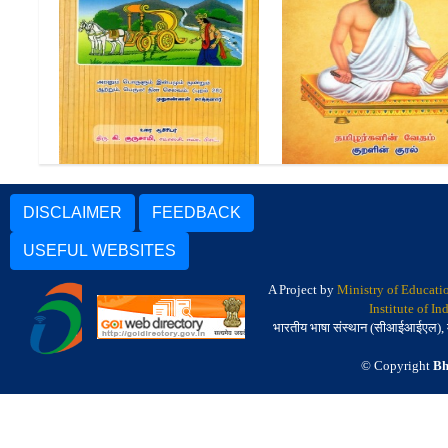
புறநானூறு-தமிழ் |
திருக்குறள் தமிழ் | Tiruk
Purananuru-Tamil
Tamil
DISCLAIMER
FEEDBACK
USEFUL WEBSITES
A Project by
Ministry of Educati
Institute of I
भारतीय भाषा संस्थान (सीआईआईएल), मैसू
© Copyright
Bh