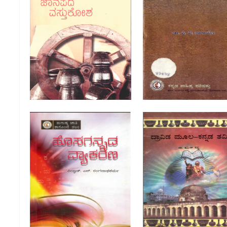
ಹಳಗನ್ನಡ ಪದಸಂಪದ 
ಜಾನಪದ ವಸ್ತುಕೋಶ |
Halagannada
Janapada Vastukosha
Padasampada (Kanna
ದ್ರಾವಿಡ ಮೂಲ - ಕನ್ನಡ ತಮ
ಹೊಸಗನ್ನಡ ವ್ಯಾಕರಣ |
Dravida Moola - Kan
Hosagannada Vyakarana
Tamilu