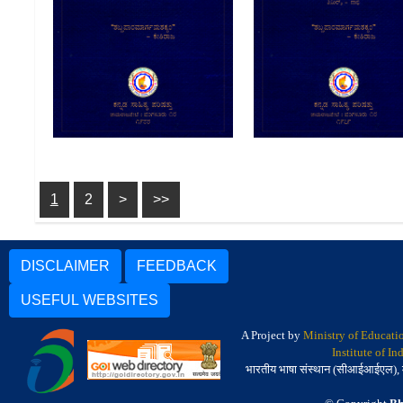
Kannada Nighantu by
Kannada Nighantu 
Kannada Sahitya Parishattu
Kannada Sahitya Paris
: Vol-5
: Vol-4
1
2
>
>>
DISCLAIMER
FEEDBACK
USEFUL WEBSITES
A Project by
Ministry of Educati
Institute of I
भारतीय भाषा संस्थान (सीआईआईएल), मैसू