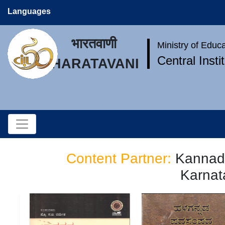
Languages
भारतवाणी
Ministry of Educ
Central Inst
BHARATAVANI
Content Partner:
Kannada
Karnat