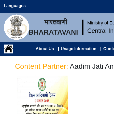
Languages
भारतवाणी
Ministry of 
Central I
BHARATAVANI
About Us
Usage Information
Conte
Content Partner:
Aadim Jati A
अनुसूचित जनजाति और अन्य
परम्परागत वन निवासी (वन अधिकार
मान्यता) अधिनियम 2006 तथा
संशोधन नियम 2012 की सामान्य
जानकारी : हल्बी बोली |
Anusoochit Janajati Aur
Anya Paramparagat Van