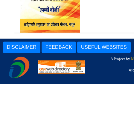
Nivasi (Van Adhikar
Manyata) Adhiniyam 2006
Tatha Sanshodhan Niyam
2012 Ki Samanya Jankari :
Halbi Boli
DISCLAIMER
FEEDBACK
USEFUL WEBSITES
A Project by
M
भार