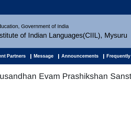
Education, Government of India
nstitute of Indian Languages(CIIL), Mysuru
nt Partners
Message
Announcements
Frequently
nusandhan Evam Prashikshan Sansth