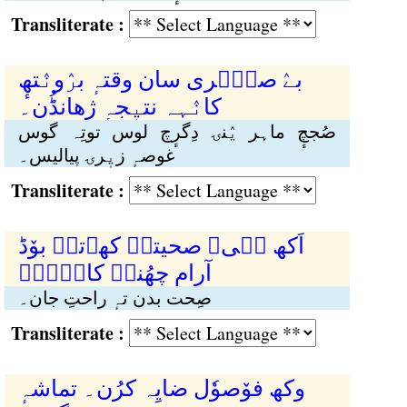
Transliterate :
بےٛ صٮَ۪ری سان وقتہٕ برٛونٛتھٕ
کانٛہہ نتیٖجہٕ ژھانڈُن۔
صُجچٕ ماہر یٛنۍ دِگرٕچ لوس توتِہ گوس
غوصہٕ زیٖرۍ پیالیس۔
Transliterate :
اَکھ ٲہی۔ صحیتہٕ کھۄتہٕ بوٚڈ
آرام چھُنہٕ کانٛہہ۔
صِحت بدن تہٕ راحتِ جان۔
Transliterate :
وکھ فوٚصوٗل ضایِہ کرُن۔ تماشہٕ