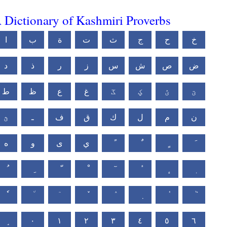
 Dictionary of Kashmiri Proverbs
خ
ح
ج
ث
ت
ة
ب
ا
ض
ص
ش
س
ز
ر
ذ
د
ؾ
ؽ
ؼ
ػ
غ
ع
ظ
ط
ن
م
ل
ك
ق
ف
ـ
ؿ
ي
ى
و
ه
٠
١
٢
٣
٤
٥
٦