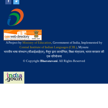
A Project by
Ministry of Education
, Government of India, Implemented by
Central Institute of Indian Languages (CIIL)
, Mysuru
भारतीय भाषा संस्थान (सीआईआईएल), मैसूर द्वारा कार्यान्वित, शिक्षा मंत्रालय, भारत सरकार की
एक परियोजना
© Copyright
Bharatavani
. All Rights Reserved