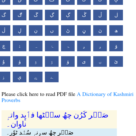
ڶ
ڵ
ڴ
ڳ
ڲ
ڱ
ڰ
گ
ھ
ڽ
ڼ
ڻ
ں
ڹ
ڸ
ڷ
ۆ
ۅ
ۄ
ۃ
ۂ
ہ
ۀ
ڿ
ێ
ۍ
ی
ۋ
ۊ
ۉ
ۈ
ۇ
ے
ۑ
ې
ۏ
Please click here to read PDF file
A Dictionary of Kashmiri
Proverbs
صَٮ۪ر کَرُن چھُ سٮ۪ٹھا فٲیٕد واتہٕ
ناوان۔
صَٮ۪رٕ چھُ سۄنہٕ سُنٛد ٹوٗر۔