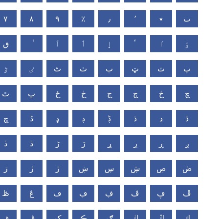
٧
٨
٩
٪
٫
٬
٭
ٮ
ٶ
ٵ
ٴ
ٳ
ٲ
ٱ
ٯ
پ
ٽ
ټ
ٻ
ٺ
ٹ
ٸ
ٷ
چ
څ
ڄ
ڃ
ڂ
ځ
ڀ
ٿ
ڎ
ڍ
ڌ
ڋ
ڊ
ډ
ڈ
ڇ
ږ
ڕ
ڔ
ړ
ڒ
ڑ
ڐ
ڏ
ڞ
ڝ
ڜ
ڛ
ښ
ڙ
ژ
ڗ
ڦ
ڥ
ڤ
ڣ
ڢ
ڡ
ڠ
ڟ
ڮ
ڭ
ڬ
ګ
ڪ
ک
ڨ
ڧ