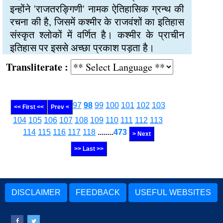
इन्होंने 'राजतरङ्गिणी' नामक ऐतिहासिक ग्रन्थ की
रचना की है, जिसमें कश्मीर के राजवंशों का इतिहास
संस्कृत श्लोकों में वर्णित है। कश्मीर के प्राचीन
इतिहास पर इससे अच्छा प्रकाश पड़ता है।
Transliterate :
97
98
99
100
101
102
103
<< First <<
Prev <
104
105
106
107
108
109
110
111
112
113
114
115
116
117
118
........
473
> Next
>> Last >>
DISCLAIMER
FEEDBACK
USEFUL WEBSITES