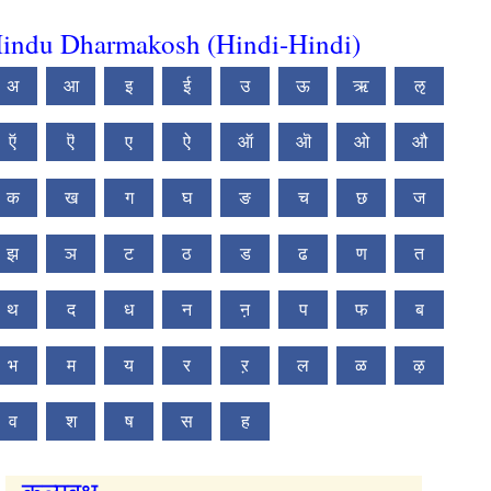
indu Dharmakosh (Hindi-Hindi)
अ
आ
इ
ई
उ
ऊ
ऋ
ऌ
ऍ
ऎ
ए
ऐ
ऑ
ऒ
ओ
औ
क
ख
ग
घ
ङ
च
छ
ज
झ
ञ
ट
ठ
ड
ढ
ण
त
थ
द
ध
न
ऩ
प
फ
ब
भ
म
य
र
ऱ
ल
ळ
ऴ
व
श
ष
स
ह