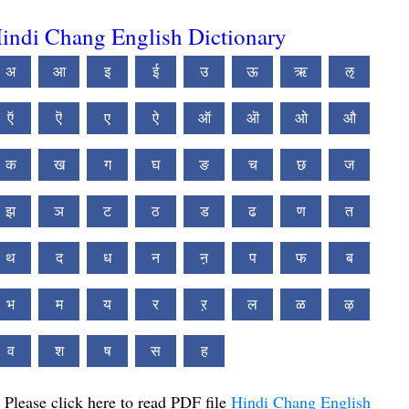
indi Chang English Dictionary
अ
आ
इ
ई
उ
ऊ
ऋ
ऌ
ऍ
ऎ
ए
ऐ
ऑ
ऒ
ओ
औ
क
ख
ग
घ
ङ
च
छ
ज
झ
ञ
ट
ठ
ड
ढ
ण
त
थ
द
ध
न
ऩ
प
फ
ब
भ
म
य
र
ऱ
ल
ळ
ऴ
व
श
ष
स
ह
Please click here to read PDF file
Hindi Chang English