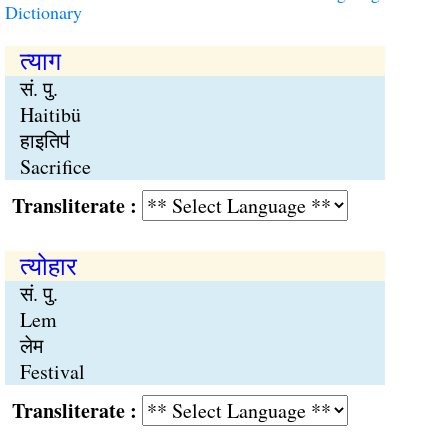
Dictionary
त्याग
सं. पु.
Haitibü
हाइतिप॑
Sacrifice
Transliterate :
त्योहार
सं. पु.
Lem
लेम
Festival
Transliterate :