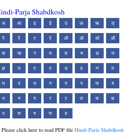
indi-Parja Shabdkosh
अ
आ
इ
ई
उ
ऊ
ऋ
ऌ
ऍ
ऎ
ए
ऐ
ऑ
ऒ
ओ
औ
क
ख
ग
घ
ङ
च
छ
ज
झ
ञ
ट
ठ
ड
ढ
ण
त
थ
द
ध
न
ऩ
प
फ
ब
भ
म
य
र
ऱ
ल
ळ
ऴ
व
श
ष
स
ह
Please click here to read PDF file
Hindi-Parja Shabdkosh