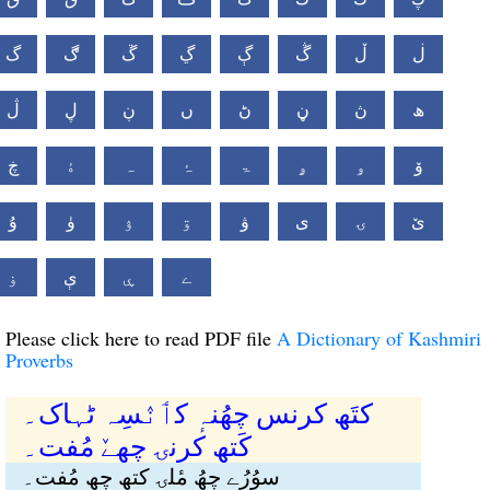
ڶ
ڵ
ڴ
ڳ
ڲ
ڱ
ڰ
گ
ھ
ڽ
ڼ
ڻ
ں
ڹ
ڸ
ڷ
ۆ
ۅ
ۄ
ۃ
ۂ
ہ
ۀ
ڿ
ێ
ۍ
ی
ۋ
ۊ
ۉ
ۈ
ۇ
ے
ۑ
ې
ۏ
Please click here to read PDF file
A Dictionary of Kashmiri
Proverbs
کتَھ کرنس چھُنہٕ کٲنٛسِہ ٹہاک۔
کَتھ کرٕنۍ چھےٚ مُفت۔
سوُرُے چھُ مٔلۍ کتھ چھِ مُفت۔