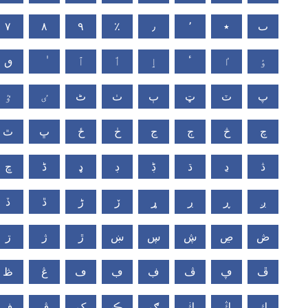
٧
٨
٩
٪
٫
٬
٭
ٮ
ٶ
ٵ
ٴ
ٳ
ٲ
ٱ
ٯ
پ
ٽ
ټ
ٻ
ٺ
ٹ
ٸ
ٷ
چ
څ
ڄ
ڃ
ڂ
ځ
ڀ
ٿ
ڎ
ڍ
ڌ
ڋ
ڊ
ډ
ڈ
ڇ
ږ
ڕ
ڔ
ړ
ڒ
ڑ
ڐ
ڏ
ڞ
ڝ
ڜ
ڛ
ښ
ڙ
ژ
ڗ
ڦ
ڥ
ڤ
ڣ
ڢ
ڡ
ڠ
ڟ
ڮ
ڭ
ڬ
ګ
ڪ
ک
ڨ
ڧ