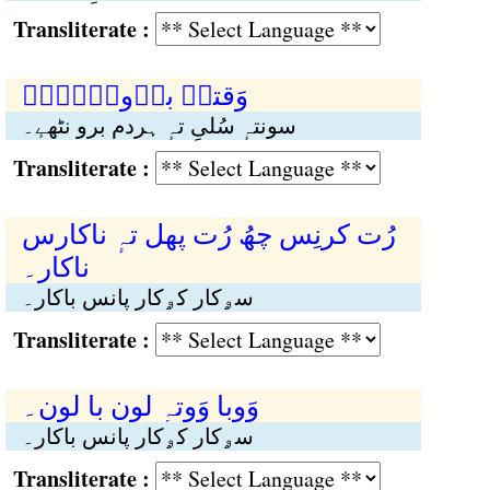
Transliterate :
وَقتہٕ برٛونٛہےٕ۔
سونتہٕ سُلیِ تہٕ ہردم برو نٹھےٕ۔
Transliterate :
رُت کرنِس چھُ رُت پھل تہٕ ناکارس
ناکار۔
سۄکار کۄکار پانس باکار۔
Transliterate :
وَوبا وَوتہٕ لون با لون۔
سۄکار کۄکار پانس باکار۔
Transliterate :