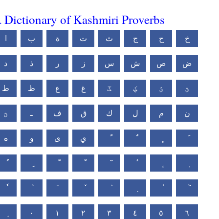
 Dictionary of Kashmiri Proverbs
خ
ح
ج
ث
ت
ة
ب
ا
ض
ص
ش
س
ز
ر
ذ
د
ؾ
ؽ
ؼ
ػ
غ
ع
ظ
ط
ن
م
ل
ك
ق
ف
ـ
ؿ
ي
ى
و
ه
٠
١
٢
٣
٤
٥
٦