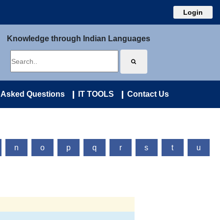
Login
Knowledge through Indian Languages
 Asked Questions
IT TOOLS
Contact Us
n
o
p
q
r
s
t
u