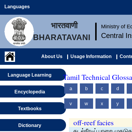
Languages
भारतवाणी
Ministry of 
Central I
BHARATAVANI
About Us
Usage Information
Conte
Tamil Technical Gloss
Language Learning
a
b
c
d
Encyclopedia
v
w
x
y
Textbooks
off-reef facies
Dictionary
கடல்நீரடிப் பாறை முகடுக