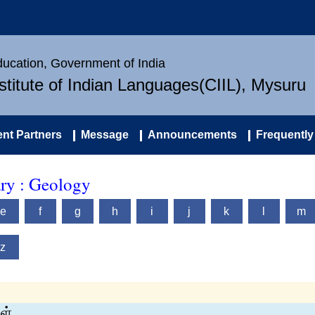
Education, Government of India
nstitute of Indian Languages(CIIL), Mysuru
nt Partners
Message
Announcements
Frequently
ary : Geology
e
f
g
h
i
j
k
l
m
z
ள்