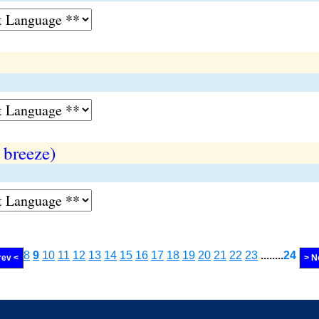
 breeze)
8
9
10
11
12
13
14
15
16
17
18
19
20
21
22
23
........
24
rev <
> N